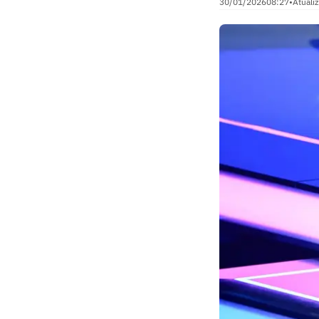
30/01/2026
08:27
•
Atuali