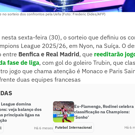
 no sorteio dos confrontos pela Uefa (Foto: Frederic Dides/AFP)
 nesta sexta-feira (30), o sorteio que definiu os c
ampions League 2025/26, em Nyon, na Suíça. O de
o entre
Benfica e Real Madrid
, que
reeditarão jo
a fase de liga
, com gol do goleiro Trubin, que cla
tro jogo que chama atenção é Monaco e Paris Sai
 frente duas equipes francesas
ADAS
 League domina
Ex-Flamengo, Rodinei celebra
ns: veja balanço dos
classificação na Champions:
s principais ligas na
‘Sonho’
ção
Futebol Internacional
Há 6 
l
Há 6 meses