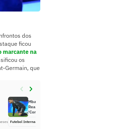
onfrontos dos
staque ficou
go marcante na
ssificou os
nt-Germain, que
Mbappé desabafa após derrota do
Real Madrid com gol de goleiro:
‘Constrangedor’
meses
Futebol Internacional
Há 6 meses