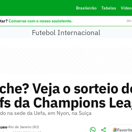
Brasileirão
Tabelas
Vídeo
tar?
Converse com o nosso assistente.
18+ 
Futebol Internacional
he? Veja o sorteio d
ffs da Champions Le
ado na sede da Uefa, em Nyon, na Suíça
gues
•
Rio de Janeiro (RJ)
Favorit