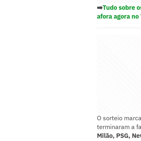
➡️
Tudo sobre o
afora agora no
O sorteio marc
terminaram a fa
Milão, PSG, Ne