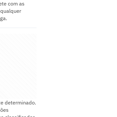
ete com as
 qualquer
ga.
nte determinado.
ções