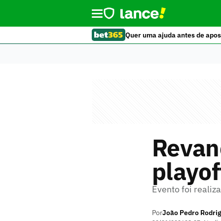
Quer uma ajuda antes de apos
Revanc
playo
Evento foi realiz
Por
João Pedro Rodri