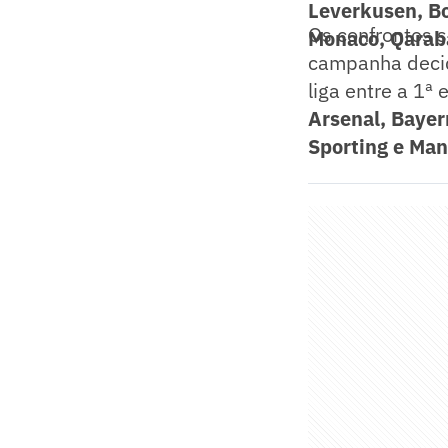
Leverkusen, Bo
Os confrontos s
Monaco, Qarab
campanha decid
liga entre a 1ª
Arsenal, Bayer
Sporting e Man