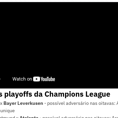
s playoffs da Champions League
 x
Bayer Leverkusen
- possível adversário nas oitavas: 
Munique
ortmund x
Atalanta
- possível adversário nas oitavas: A