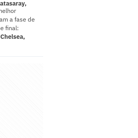
atasaray,
melhor
am a fase de
 final:
 Chelsea,