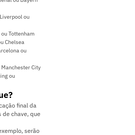
 Liverpool ou
ol ou Tottenham
ou Chelsea
arcelona ou
u Manchester City
ting ou
ue?
icação final da
s de chave, que
 exemplo, serão