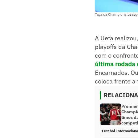
Taça da Champions League
A Uefa realizou,
playoffs da Ch
com o confront
última rodada d
Encarnados. Ou
coloca frente a
RELACION
Premier
Champio
times da
competi
Futebol Internaciona