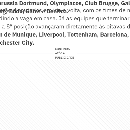
russia Dortmund, Olympiacos, Club Brugge, Gal
erão disputados em ida e volta, com os times de 
ag, Bodo/Glimt
e
Benfica.
indo a vaga em casa. Já as equipes que terminar
 e a 8ª posição avançaram diretamente às oitavas de
n de Munique, Liverpool, Tottenham, Barcelona,
chester City.
CONTINUA
APÓS A
PUBLICIDADE