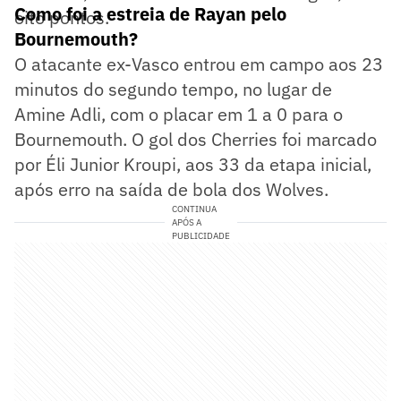
Como foi a estreia de Rayan pelo
oito pontos.
Bournemouth?
O atacante ex-Vasco entrou em campo aos 23
minutos do segundo tempo, no lugar de
Amine Adli, com o placar em 1 a 0 para o
Bournemouth. O gol dos Cherries foi marcado
por Éli Junior Kroupi, aos 33 da etapa inicial,
após erro na saída de bola dos Wolves.
CONTINUA
APÓS A
PUBLICIDADE