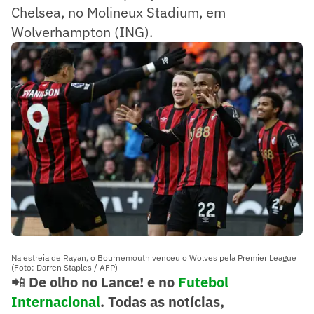
Chelsea, no Molineux Stadium, em
Wolverhampton (ING).
Na estreia de Rayan, o Bournemouth venceu o Wolves pela Premier League
(Foto: Darren Staples / AFP)
📲
De olho no Lance! e no
Futebol
Internacional
. Todas as notícias,