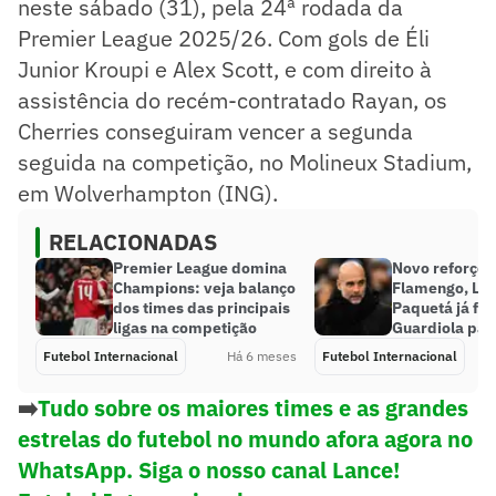
neste sábado (31), pela 24ª rodada da
Premier League 2025/26. Com gols de Éli
Junior Kroupi e Alex Scott, e com direito à
assistência do recém-contratado Rayan, os
Cherries conseguiram vencer a segunda
seguida na competição, no Molineux Stadium,
em Wolverhampton (ING).
RELACIONADAS
Premier League domina
Novo reforço 
Champions: veja balanço
Flamengo, Lu
dos times das principais
Paquetá já foi
ligas na competição
Guardiola para
Futebol Internacional
Há 6 meses
Futebol Internacional
➡️
Tudo sobre os maiores times e as grandes
estrelas do futebol no mundo afora agora no
WhatsApp. Siga o nosso canal Lance!