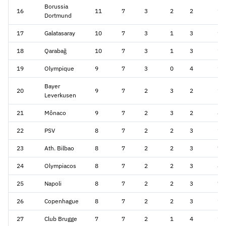
Borussia
16
11
7
3
2
2
19
Dortmund
17
Galatasaray
10
7
3
1
3
9
18
Qarabağ
10
7
3
1
3
13
19
Olympique
9
7
3
0
4
11
Bayer
20
9
7
2
3
2
10
Leverkusen
21
Mônaco
9
7
2
3
2
8
22
PSV
8
7
2
2
3
15
23
Ath. Bilbao
8
7
2
2
3
7
24
Olympiacos
8
7
2
2
3
8
25
Napoli
8
7
2
2
3
7
26
Copenhague
8
7
2
2
3
11
27
Club Brugge
7
7
2
1
4
12