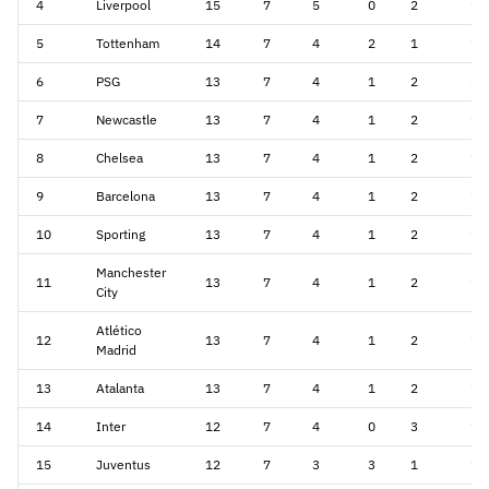
4
Liverpool
15
7
5
0
2
14
5
Tottenham
14
7
4
2
1
15
6
PSG
13
7
4
1
2
20
7
Newcastle
13
7
4
1
2
16
8
Chelsea
13
7
4
1
2
14
9
Barcelona
13
7
4
1
2
18
10
Sporting
13
7
4
1
2
14
Manchester
11
13
7
4
1
2
13
City
Atlético
12
13
7
4
1
2
16
Madrid
13
Atalanta
13
7
4
1
2
10
14
Inter
12
7
4
0
3
13
15
Juventus
12
7
3
3
1
14