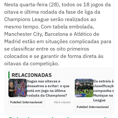
Nesta quarta-feira (28), todos os 18 jogos da
oitava e última rodada da fase de liga da
Champions League serão realizados ao
mesmo tempo. Com tabela embolada,
Manchester City, Barcelona e Atlético de
Madrid estão em situações complicadas para
se classificar entre os oito primeiros
colocados e se garantir de forma direta às
oitavas da competição.
RELACIONADAS
Vagas nas oitavas e
Da estreia à
desastres a evitar: o que
classificação: 
está em jogo na última
campanha do 
rodada da Champions?
Munique na C
League
Futebol Internacional
Há 6 meses
Futebol Internacional