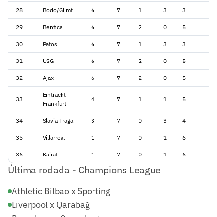
28
Bodo/Glimt
6
7
1
3
3
12
29
Benfica
6
7
2
0
5
6
30
Pafos
6
7
1
3
3
4
31
USG
6
7
2
0
5
7
32
Ajax
6
7
2
0
5
7
Eintracht
33
4
7
1
1
5
10
Frankfurt
34
Slavia Praga
3
7
0
3
4
4
35
Villarreal
1
7
0
1
6
5
36
Kairat
1
7
0
1
6
5
Última rodada - Champions League
Athletic Bilbao x Sporting
Liverpool x Qarabağ