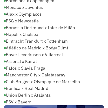
Barcelona x Copenhagen
Monaco x Juventus
Ajax x Olympiacos
PSG x Newcastle
Borussia Dortmund x Inter de Milão
Napoli x Chelsea
Eintracht Frankfurt x Tottenham
Atlético de Madrid x Bodø/Glimt
Bayer Leverkusen x Villarreal
Arsenal x Kairat
Pafos x Slavia Praga
Manchester City x Galatasaray
Club Brugge x Olympique de Marselha
Benfica x Real Madrid
Union Berlin x Atalanta
PSV x Bayern