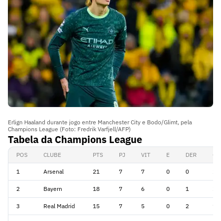
Erlign Haaland durante jogo entre Manchester City e Bodo/Glimt, pela
Champions League (Foto: Fredrik Varfjell/AFP)
Tabela da Champions League
POS
CLUBE
PTS
PJ
VIT
E
DER
G
1
Arsenal
21
7
7
0
0
20
2
Bayern
18
7
6
0
1
20
3
Real Madrid
15
7
5
0
2
19