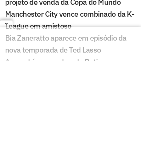
projeto de venda da Copa do Mundo
Manchester City vence combinado da K-
League em amistoso
Bia Zaneratto aparece em episódio da
nova temporada de Ted Lasso
Arsenal é superado pelo Betis em
amistoso com golaço de Deossa
PSG sofre dura derrota em amistoso
pré-temporada para o Mallorca
Com festa, Salah é recebido por
torcedores do Trabzonspor
Real Madrid alcança bilhão em vendas e