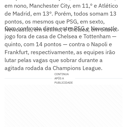
em nono, Manchester City, em 11,º e Atlético
de Madrid, em 13º. Porém, todos somam 13
pontos, os mesmos que PSG, em sexto,
Com confronto direto entre PSG e Newcastle,
Newcastle, em sétimo, e Chelsea, em oitavo.
jogo fora de casa de Chelsea e Tottenham —
quinto, com 14 pontos — contra o Napoli e
Frankfurt, respectivamente, as equipes irão
lutar pelas vagas que sobrar durante a
agitada rodada da Champions League.
CONTINUA
APÓS A
PUBLICIDADE