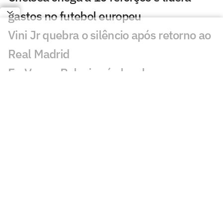
gastos no futebol europeu
Vini Jr quebra o silêncio após retorno ao
Real Madrid
Ex-Vasco, Palacios é alvo de
investigação após operação contra
tráfico de drogas
Cidades-sede dos EUA cobram Fifa por
promessa milionária feita para a Copa do
Mundo de 2026
Premier League tem recorde de novos
técnicos em início de temporada