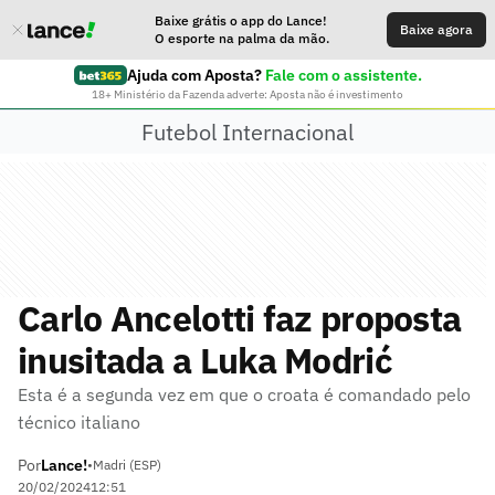
Baixe grátis o app do Lance!
Baixe agora
O esporte na palma da mão.
Ajuda com Aposta?
Fale com o assistente.
18+ Ministério da Fazenda adverte: Aposta não é investimento
Futebol Internacional
Carlo Ancelotti faz proposta
inusitada a Luka Modrić
Esta é a segunda vez em que o croata é comandado pelo
técnico italiano
Por
Lance!
•
Madri (ESP)
20/02/2024
12:51