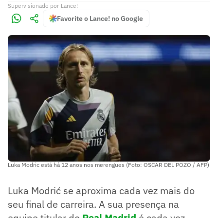
Supervisionado
por
Lance!
Favorite o Lance! no Google
Luka Modric está há 12 anos nos merengues (Foto: OSCAR DEL POZO / AFP)
Luka Modrić se aproxima cada vez mais do
seu final de carreira. A sua presença na
equipe titular do
Real Madrid
é cada vez