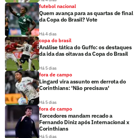
futebol nacional
Quem avança para as quartas de final
da Copa do Brasil? Vote
Há 4 dias
copa do brasil
Análise tática do Guffo: os destaques
da ida das oitavas da Copa do Brasil
Há 5 dias
fora de campo
Lingard vira assunto em derrota do
Corinthians: 'Não precisava'
Há 5 dias
fora de campo
Torcedores mandam recado a
Fernando Diniz após Internacional x
Corinthians
Há 5 dias