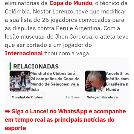
eliminatórias da
Copa do Mundo
, o técnico da
Colômbia, Néstor Lorenzo, teve que modificar
a sua lista de 26 jogadores convocados para
as disputas contra Peru e Argentina. Com a
lesão muscular de Jhon Córdoba, o atleta teve
que ser cortado e um jogador do
Internacional
ficou com a vaga.
RELACIONADAS
Mundial de Clubes terá
Ancelotti busc
24 campeões da Copa do
inédito com a
Mundo de Seleções; veja
Brasileira na 
lista
Mundo
Mundial de Clubes
Há 1 ano
Seleção Brasileira
➡️ Siga o Lance! no WhatsApp e acompanhe
em tempo real as principais notícias do
esporte