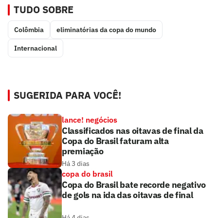
TUDO SOBRE
Colômbia
eliminatórias da copa do mundo
Internacional
SUGERIDA PARA VOCÊ!
lance! negócios
Classificados nas oitavas de final da
Copa do Brasil faturam alta
premiação
Há 3 dias
copa do brasil
Copa do Brasil bate recorde negativo
de gols na ida das oitavas de final
Há 4 dias