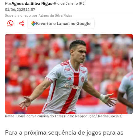
Por
Agnes da Silva Rigas
•
Rio de Janeiro (RJ)
01/06/2025
12:57
Supervisionado
por
Agnes da Silva Rigas
Favorite o Lance! no Google
Rafael Borré com a camisa do Inter (Foto: Reprodução/ Redes Sociais)
Para a próxima sequência de jogos para as