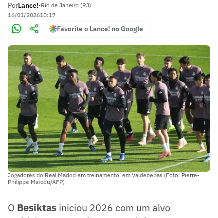
Por
Lance!
•
Rio de Janeiro (RJ)
16/01/2026
10:17
Favorite o Lance! no Google
Jogadores do Real Madrid em treinamento, em Valdebebas (Foto: Pierre-
Philippe Marcou/AFP)
O
Besiktas
iniciou 2026 com um alvo