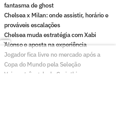
fantasma de ghost
Chelsea x Milan: onde assistir, horário e
prováveis escalações
Chelsea muda estratégia com Xabi
Alonso e aposta na experiência
Jogador fica livre no mercado após a
Copa do Mundo pela Seleção
Veja os três gols de Corinthians x
Internacional pela Copa do Brasil
Matheus Davó inicia temporada em alta
e celebra grande fase no futebol
israelense