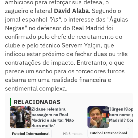
ambicioso para reforçar sua defesa, o
zagueiro e lateral
David Alaba
. Segundo o
jornal espanhol
"As"
, o interesse das "Águias
Negras" no defensor do Real Madrid foi
confirmado pelo chefe de recrutamento do
clube e pelo técnico Servem Yalçın, que
indicou estar próximo de fechar duas ou três
contratações de impacto. Entretanto, o que
parece um sonho para os torcedores turcos
esbarra em uma realidade financeira e
sentimental complexa.
RELACIONADAS
Zidane relembra
Jürgen Klopp 
passagem no Real
bom nome par
Madrid e alerta: ‘Não
Madrid? Confi
dura muito’
Futebol Internacional
Futebol Internacional
Há 6 meses