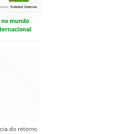
meses
Futebol Internacional
Há 6 meses
ol no mundo
ternacional
cia do retorno