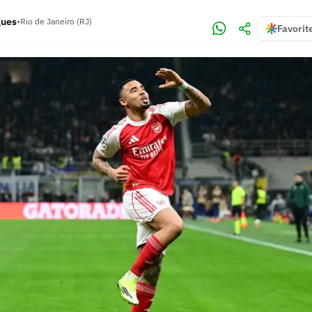
gues
•
Rio de Janeiro (RJ)
Favorit