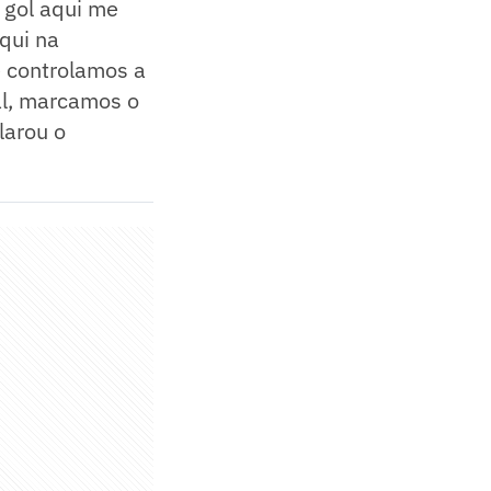
m gol aqui me
qui na
 controlamos a
nal, marcamos o
larou o