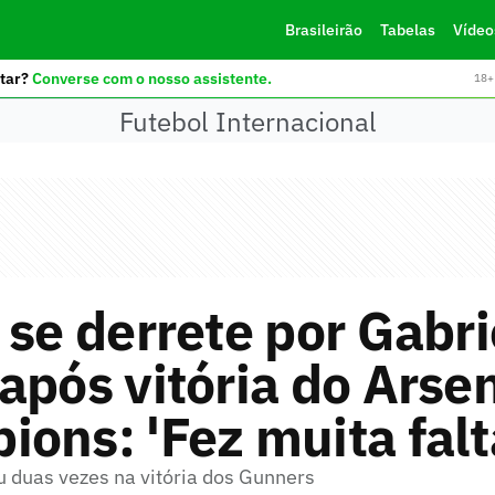
Brasileirão
Tabelas
Vídeo
tar?
Converse com o nosso assistente.
18+ 
Futebol Internacional
 se derrete por Gabri
após vitória do Arse
ons: 'Fez muita falt
u duas vezes na vitória dos Gunners