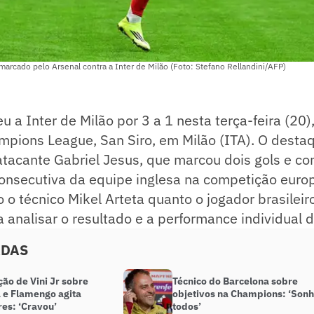
 marcado pelo Arsenal contra a Inter de Milão (Foto: Stefano Rellandini/AFP)
u a Inter de Milão por 3 a 1 nesta terça-feira (20)
mpions League, San Siro, em Milão (ITA). O desta
 atacante Gabriel Jesus, que marcou dois gols e co
consecutiva da equipe inglesa na competição euro
nto o técnico Mikel Arteta quanto o jogador brasile
a analisar o resultado e a performance individual 
ADAS
ão de Vini Jr sobre
Técnico do Barcelona sobre
 e Flamengo agita
objetivos na Champions: ‘Son
es: ‘Cravou’
todos’