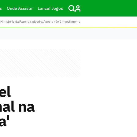
s
Onde Assistir
Lance! Jogos
Ministério da Fazenda adverte: Aposta não é investimento
el
nal na
a'