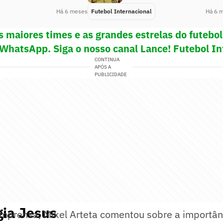
Há 6 meses
Futebol Internacional
Há 6 
s maiores times e as grandes estrelas do futeb
 WhatsApp. Siga o nosso canal Lance! Futebol In
CONTINUA
APÓS A
PUBLICIDADE
gia Jesus
imprensa, Mikel Arteta comentou sobre a importân