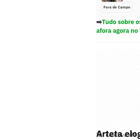
Fora de Campo
➡️
Tudo sobre o
afora agora no
Arteta elo
Na coletiva de 