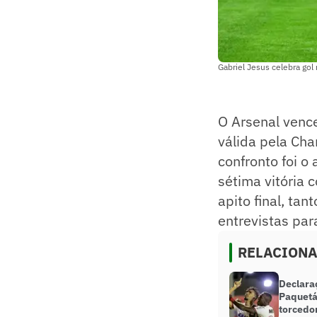
Gabriel Jesus celebra gol
O Arsenal vence
válida pela Cha
confronto foi o
sétima vitória 
apito final, ta
entrevistas par
RELACION
Declaraç
Paquetá
torcedor