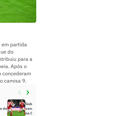
, em partida
que do
ntribuiu para a
peia. Após o
iro concederam
do camisa 9.
Gabriel Jesus brilha, Arsenal
ho de
vence Inter de Milão e se classifica
na Champions