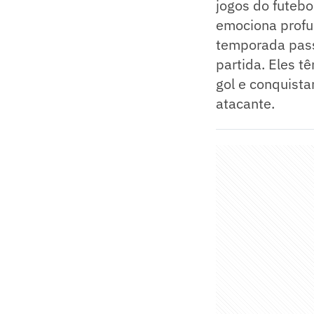
jogos do futebo
emociona profun
temporada pass
partida. Eles t
gol e conquista
atacante.