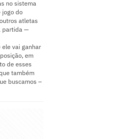
cas no sistema
e jogo do
outros atletas
a partida —
 ele vai ganhar
 posição, em
to de esses
, que também
 que buscamos –