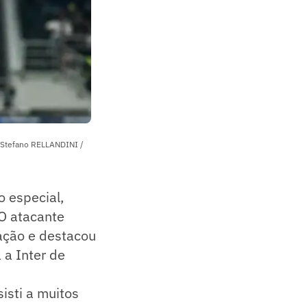
: Stefano RELLANDINI /
o especial,
 O atacante
ação e destacou
 a Inter de
isti a muitos