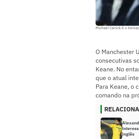
Michael Carrick é o trein
O Manchester Un
consecutivas so
Keane. No entan
que o atual inte
Para Keane, o 
comando na próx
RELACION
Alexand
interes
inglês