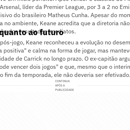
Arsenal, líder da Premier League, por 3 a 2 no Em
isivo do brasileiro Matheus Cunha. Apesar do mom
a no ambiente, Keane acredita que a diretoria não
quanto ao futuro
ão dos resultados imediatos.
 pós-jogo, Keane reconheceu a evolução no desem
 positiva" e calma na forma de jogar, mas mantev
idade de Carrick no longo prazo. O ex-capitão ar
ode vencer dois jogos" e que, mesmo que o interi
 o fim da temporada, ele não deveria ser efetivado
CONTINUA
APÓS A
PUBLICIDADE