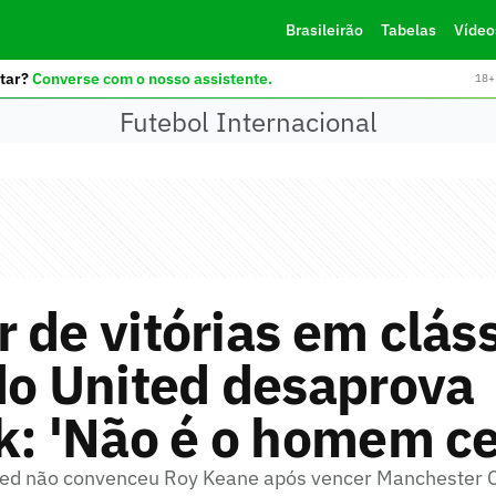
Brasileirão
Tabelas
Vídeo
tar?
Converse com o nosso assistente.
18+ 
Futebol Internacional
 de vitórias em cláss
do United desaprova
k: 'Não é o homem ce
ted não convenceu Roy Keane após vencer Manchester C