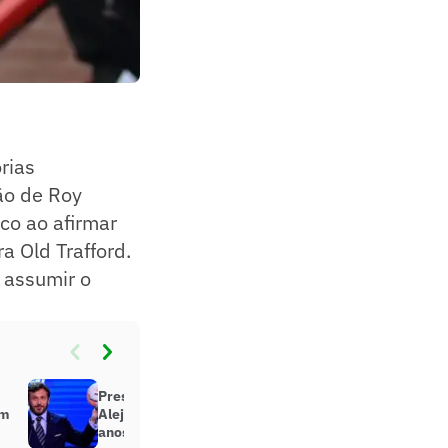
rias
ão de Roy
ico ao afirmar
ra Old Trafford.
 assumir o
Presidente da Conmebol,
om
Alejandro Domínguez completa 10
anos de gestão; relembre