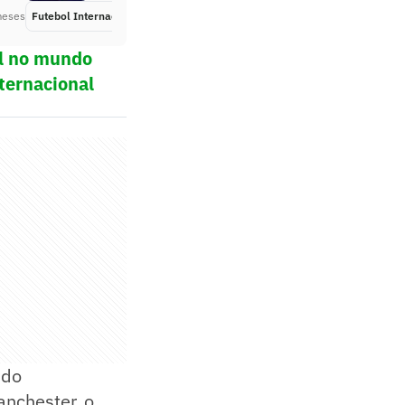
meses
Futebol Internacional
Há 6 meses
ol no mundo
ternacional
 do
anchester, o