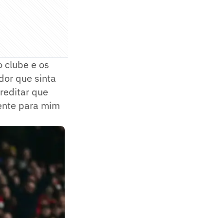
 clube e os
dor que sinta
creditar que
iente para mim