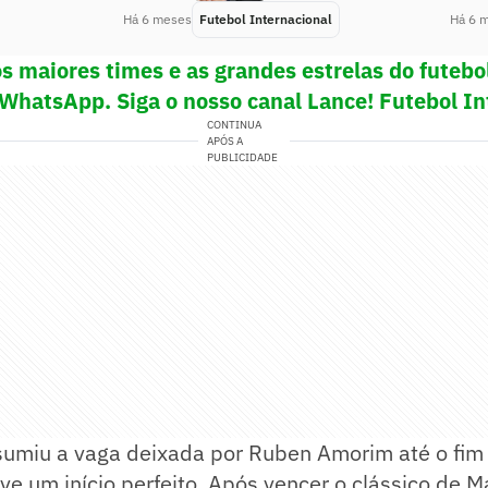
Há 6 meses
Futebol Internacional
Há 6 
s maiores times e as grandes estrelas do futeb
 WhatsApp. Siga o nosso canal Lance! Futebol In
CONTINUA
APÓS A
PUBLICIDADE
ssumiu a vaga deixada por Ruben Amorim até o fim
e um início perfeito. Após vencer o clássico de M