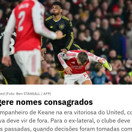
ted (Foto: Ben STANSALL / AFP)
ugere nomes consagrados
ompanheiro de Keane na era vitoriosa do United, 
va deve vir de fora. Para o ex-lateral, o clube deve 
es passadas, quando decisões foram tomadas com