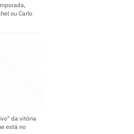
temporada,
hel ou Carlo
vo" da vitória
ue está no