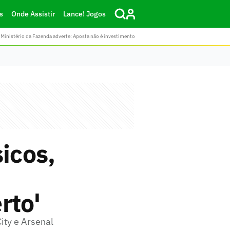
s
Onde Assistir
Lance! Jogos
Ministério da Fazenda adverte: Aposta não é investimento
icos,
rto'
ity e Arsenal