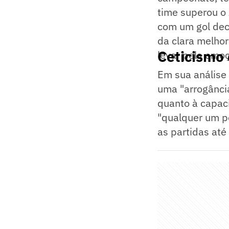
time superou o 
com um gol dec
da clara melhor
Ceticismo 
levar pela emoç
Em sua análise
uma "arrogância
quanto à capac
"qualquer um p
as partidas até