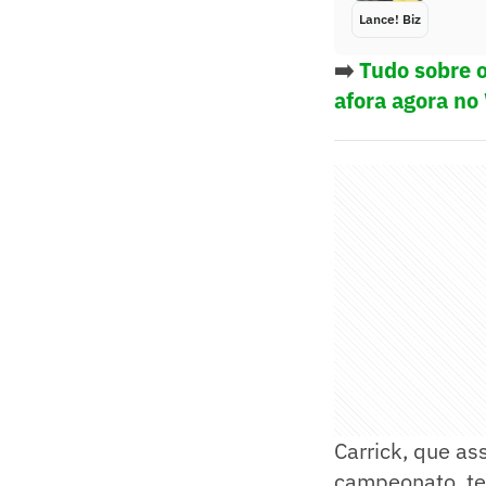
Lance! Biz
➡️
Tudo sobre o
afora agora no
Carrick, que a
campeonato, tev