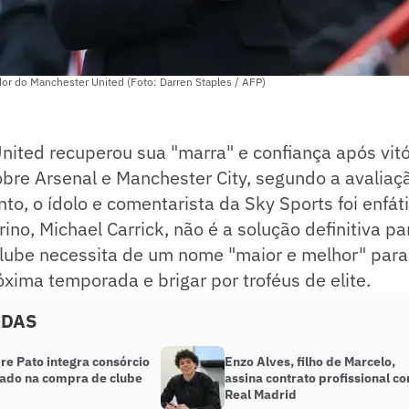
ador do Manchester United (Foto: Darren Staples / AFP)
ited recuperou sua "marra" e confiança após vitó
bre Arsenal e Manchester City, segundo a avaliaç
to, o ídolo e comentarista da Sky Sports foi enfát
rino, Michael Carrick, não é a solução definitiva pa
clube necessita de um nome "maior e melhor" para
ima temporada e brigar por troféus de elite.
ADAS
re Pato integra consórcio
Enzo Alves, filho de Marcelo,
sado na compra de clube
assina contrato profissional c
Real Madrid