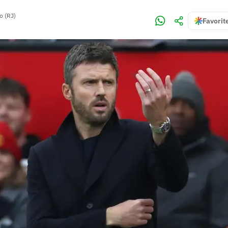
o (RJ)
Favorit