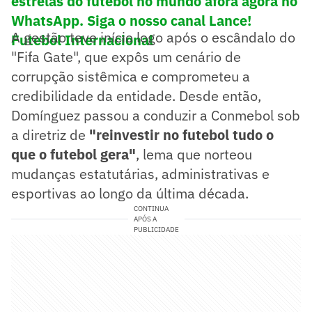
estrelas do futebol no mundo afora agora no
WhatsApp. Siga o nosso canal Lance!
A gestão teve início logo após o escândalo do
Futebol Internacional
"Fifa Gate", que expôs um cenário de
corrupção sistêmica e comprometeu a
credibilidade da entidade. Desde então,
Domínguez passou a conduzir a Conmebol sob
a diretriz de
"reinvestir no futebol tudo o
que o futebol gera"
, lema que norteou
mudanças estatutárias, administrativas e
esportivas ao longo da última década.
CONTINUA
APÓS A
PUBLICIDADE