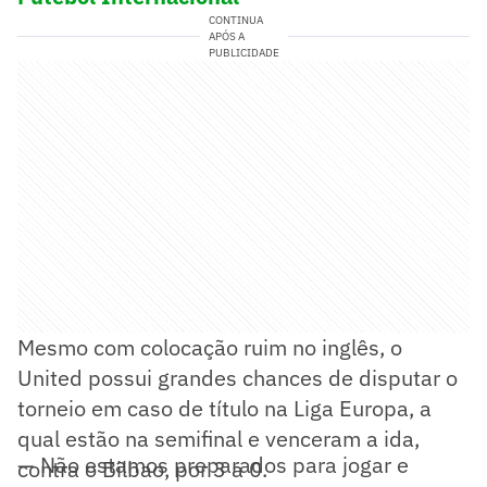
CONTINUA
APÓS A
PUBLICIDADE
Mesmo com colocação ruim no inglês, o
United possui grandes chances de disputar o
torneio em caso de título na Liga Europa, a
qual estão na semifinal e venceram a ida,
— Não estamos preparados para jogar e
contra o Bilbao, por 3 a 0.