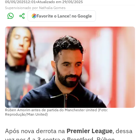
05/05/2025
12:01
•
Atualizado em
29/05/2025
Supervisionado
por
Nathalia Gomes
Favorite o Lance! no Google
Rúben Amorim antes de partida do Manchester United (Foto:
Reprodução/Man United)
Após nova derrota na
Premier League
, dessa
vez por 4 a 3 contra o Brentford, Rúben