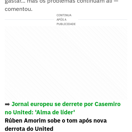
gastar... mas os problemas continuam ali —
comentou.
CONTINUA
APÓS A
PUBLICIDADE
➡️
Jornal europeu se derrete por Casemiro
no United: 'Alma de líder'
Rúben Amorim sobe o tom após nova
derrota do United