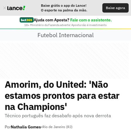
Baixe grátis o app do Lance!
Baixe agora
O esporte na palma da mão.
Ajuda com Aposta?
Fale com o assistente.
18+ Ministério da Fazenda adverte: Aposta não é investimento
Futebol Internacional
Amorim, do United: 'Não
estamos prontos para estar
na Champions'
Técnico português faz desabafo após nova derrota
Por
Nathalia Gomes
•
Rio de Janeiro (RJ)