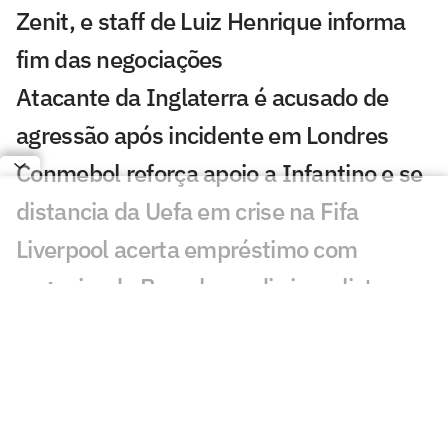
Zenit, e staff de Luiz Henrique informa
fim das negociações
Atacante da Inglaterra é acusado de
agressão após incidente em Londres
Conmebol reforça apoio a Infantino e se
distancia da Uefa em crise na Fifa
Liverpool acerta empréstimo com
zagueiro do Barcelona, diz jornalista
PSG x Manchester United: onde assistir
e horário do amistoso
Arbitragem dos jogos de ida das oitavas
de final da Libertadores é definida