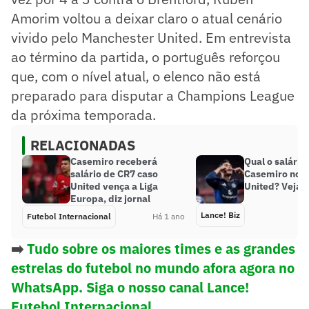
Amorim voltou a deixar claro o atual cenário
vivido pelo Manchester United. Em entrevista
ao término da partida, o português reforçou
que, com o nível atual, o elenco não está
preparado para disputar a Champions League
da próxima temporada.
RELACIONADAS
Casemiro receberá
Qual o salário
salário de CR7 caso
Casemiro no 
United vença a Liga
United? Veja 
Europa, diz jornal
Lance! Biz
Futebol Internacional
Há 1 ano
➡️
Tudo sobre os maiores times e as grandes
estrelas do futebol no mundo afora agora no
WhatsApp. Siga o nosso canal Lance!
Futebol Internacional