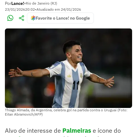
Por
Lance!
•
Rio de Janeiro (RJ)
23/01/2026
20:02
•
Atualizado em
24/01/2026
Favorite o Lance! no Google
Thiago Almada, da Argentina, celebra gol na partida contra o Uruguai (Foto:
Eitan Abramovich/AFP)
Alvo de interesse de
Palmeiras
e ícone do