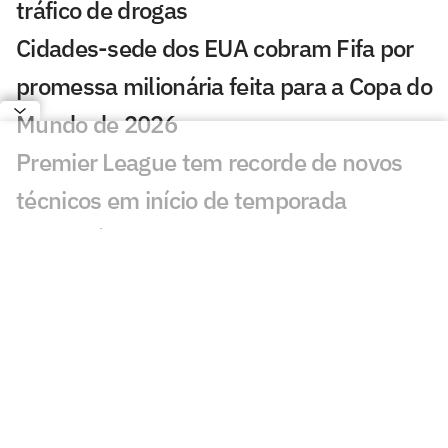
tráfico de drogas
Cidades-sede dos EUA cobram Fifa por
promessa milionária feita para a Copa do
Mundo de 2026
Premier League tem recorde de novos
técnicos em início de temporada
Kerolin é anunciada pelo Barcelona e se
torna maior transferência do clube no
feminino
Espanha define volta após título
mundial e fecha 2026 contra a
Inglaterra