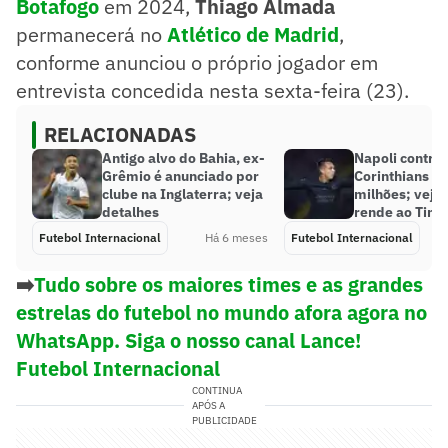
Botafogo
em 2024,
Thiago Almada
permanecerá no
Atlético de Madrid
,
conforme anunciou o próprio jogador em
entrevista concedida nesta sexta-feira (23).
RELACIONADAS
Antigo alvo do Bahia, ex-
Napoli contrat
Grêmio é anunciado por
Corinthians p
clube na Inglaterra; veja
milhões; veja
detalhes
rende ao Tim
Futebol Internacional
Há 6 meses
Futebol Internacional
➡️
Tudo sobre os maiores times e as grandes
estrelas do futebol no mundo afora agora no
WhatsApp. Siga o nosso canal Lance!
Futebol Internacional
CONTINUA
APÓS A
PUBLICIDADE