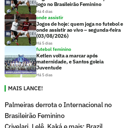
jogo no Brasileirão Feminino
Há 4 dias
onde assistir
Jogos de hoje: quem joga no futebol e
onde assistir ao vivo – segunda-feira
(03/08/2026)
Há 5 dias
futebol feminino
Ketlen volta a marcar após
maternidade, e Santos goleia
Juventude
Há 5 dias
MAIS LANCE!
Palmeiras derrota o Internacional no
Brasileirão Feminino
Crivelari, Lelê, Kaká e mais: Brazil