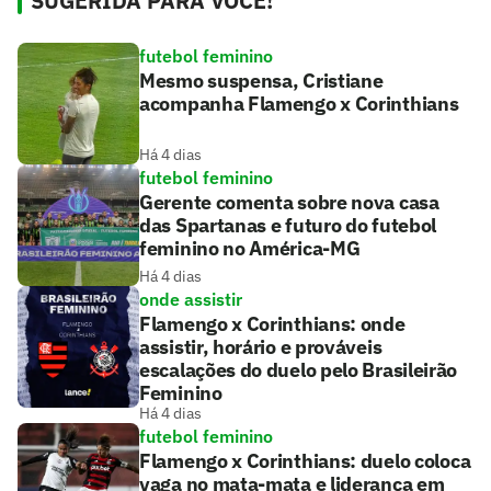
SUGERIDA PARA VOCÊ!
futebol feminino
Mesmo suspensa, Cristiane
acompanha Flamengo x Corinthians
Há 4 dias
futebol feminino
Gerente comenta sobre nova casa
das Spartanas e futuro do futebol
feminino no América-MG
Há 4 dias
onde assistir
Flamengo x Corinthians: onde
assistir, horário e prováveis
escalações do duelo pelo Brasileirão
Feminino
Há 4 dias
futebol feminino
Flamengo x Corinthians: duelo coloca
vaga no mata-mata e liderança em