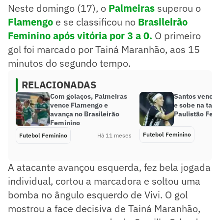
Neste domingo (17), o
Palmeiras
superou o
Flamengo
e se classificou no
Brasileirão
Feminino
após vitória por 3 a 0.
O primeiro
gol foi marcado por Tainá Maranhão, aos 15
minutos do segundo tempo.
RELACIONADAS
Com golaços, Palmeiras
Santos vence 
vence Flamengo e
e sobe na tabe
avança no Brasileirão
Paulistão Fem
Feminino
Futebol Feminino
Futebol Feminino
Há 11 meses
A atacante avançou esquerda, fez bela jogada
individual, cortou a marcadora e soltou uma
bomba no ângulo esquerdo de Vivi. O gol
mostrou a face decisiva de Tainá Maranhão,