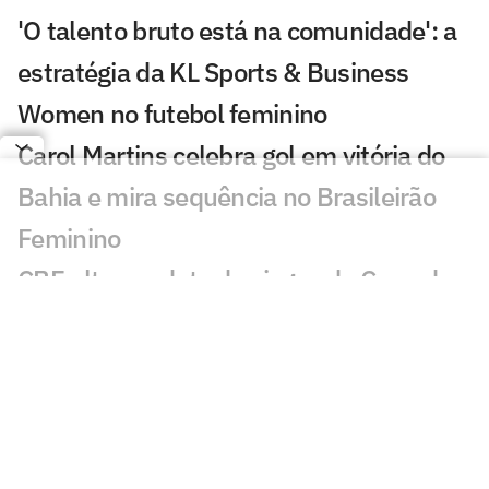
'O talento bruto está na comunidade': a
estratégia da KL Sports & Business
Women no futebol feminino
Carol Martins celebra gol em vitória do
Bahia e mira sequência no Brasileirão
Feminino
CBF altera a data dos jogos da Copa do
Brasil Feminina
Flamengo e Maricá negociam parceria
para impulsionar o futebol feminino
Paulistão F e Copinha F terão novos
nomes após FPF renovar com