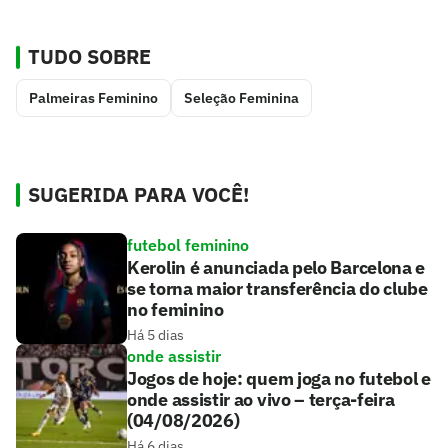
TUDO SOBRE
Palmeiras Feminino
Seleção Feminina
SUGERIDA PARA VOCÊ!
futebol feminino
Kerolin é anunciada pelo Barcelona e
se torna maior transferência do clube
no feminino
Há 5 dias
onde assistir
Jogos de hoje: quem joga no futebol e
onde assistir ao vivo – terça-feira
(04/08/2026)
Há 6 dias