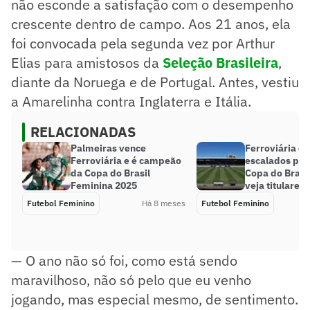
não esconde a satisfação com o desempenho
crescente dentro de campo. Aos 21 anos, ela
foi convocada pela segunda vez por Arthur
Elias para amistosos da
Seleção Brasileira
,
diante da Noruega e de Portugal. Antes, vestiu
a Amarelinha contra Inglaterra e Itália.
RELACIONADAS
Palmeiras vence
Ferroviária e
Ferroviária e é campeão
escalados para
da Copa do Brasil
Copa do Brasi
Feminina 2025
veja titulares
Futebol Feminino
Há 8 meses
Futebol Feminino
— O ano não só foi, como está sendo
maravilhoso, não só pelo que eu venho
jogando, mas especial mesmo, de sentimento.