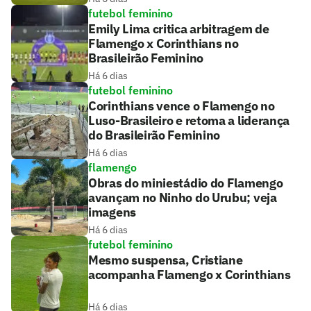
futebol feminino
Emily Lima critica arbitragem de
Flamengo x Corinthians no
Brasileirão Feminino
Há 6 dias
futebol feminino
Corinthians vence o Flamengo no
Luso-Brasileiro e retoma a liderança
do Brasileirão Feminino
Há 6 dias
flamengo
Obras do miniestádio do Flamengo
avançam no Ninho do Urubu; veja
imagens
Há 6 dias
futebol feminino
Mesmo suspensa, Cristiane
acompanha Flamengo x Corinthians
Há 6 dias