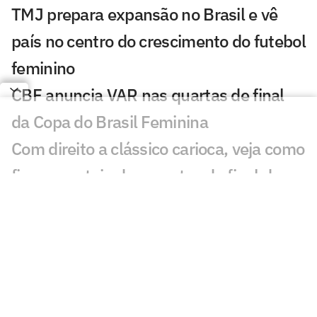
TMJ prepara expansão no Brasil e vê
país no centro do crescimento do futebol
feminino
CBF anuncia VAR nas quartas de final
da Copa do Brasil Feminina
Com direito a clássico carioca, veja como
ficou o sorteio das quartas de final da
Copa do Brasil Feminina
Sorteio das quartas da Copa do Brasil
Feminina terá transmissão ao vivo do
Lance! TV
Jogos de hoje: quem joga no futebol e