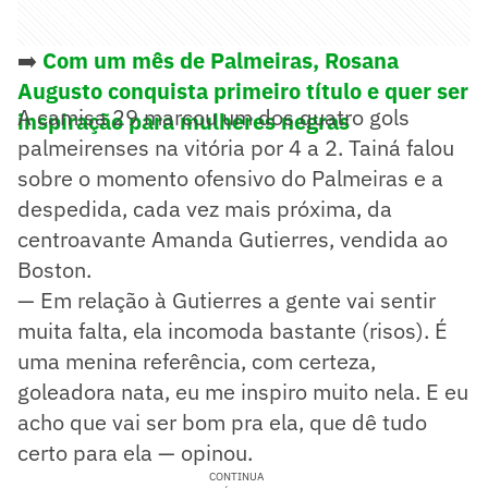
➡️
Com um mês de Palmeiras, Rosana
Augusto conquista primeiro título e quer ser
A camisa 29 marcou um dos quatro gols
inspiração para mulheres negras
palmeirenses na vitória por 4 a 2. Tainá falou
sobre o momento ofensivo do Palmeiras e a
despedida, cada vez mais próxima, da
centroavante Amanda Gutierres, vendida ao
Boston.
— Em relação à Gutierres a gente vai sentir
muita falta, ela incomoda bastante (risos). É
uma menina referência, com certeza,
goleadora nata, eu me inspiro muito nela. E eu
acho que vai ser bom pra ela, que dê tudo
certo para ela — opinou.
CONTINUA