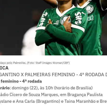
laço pelo Palmeiras. (Foto: Staff Images Woman/CBF)
NICA
GANTINO X PALMEIRAS FEMININO - 4ª RODADA 
 feminino - 4ª rodada
rário
: domingo (22), às 10h (horário de Brasília)
tádio Cícero de Souza Marques, em Bragança Paulista
yslane e Ana Carla (Bragantino) e Taina Maranhão e Bre