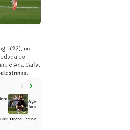
go (22), no
 rodada
do
ane e Ana Carla,
alestrinas.
ino:
Agenda L!: curtinhas do futebol
feminino do dia 22/06/2025
1 ano
Futebol Feminino
Há 1 ano