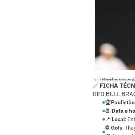
Tainá Maranhão marcou go
✅
FICHA TÉC
RED BULL BRA
🏆
Paulistão
📆
Data e ho
📍
Local
: Es
⚽
Gols
: Tha