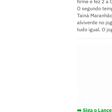
firme e fez 2 a 
O segundo temp
Tainá Maranhão
alviverde no jo
tudo igual. O jo
➡️ Siga o Lanc