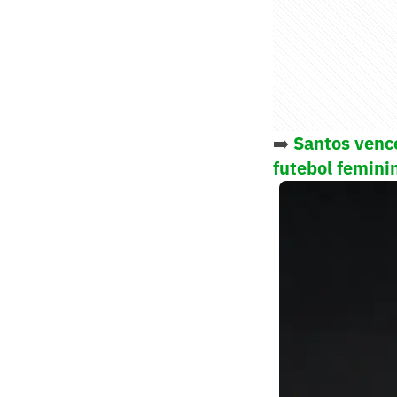
➡️
Santos vence
futebol femini