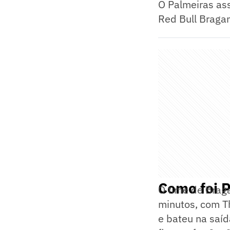
O Palmeiras as
Red Bull Bragan
Como foi P
O time de Brag
minutos, com T
e bateu na saíd