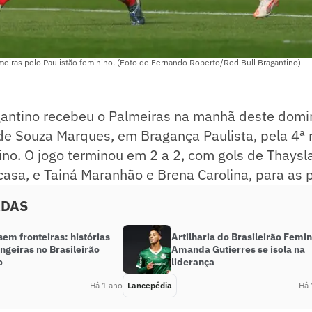
meiras pelo Paulistão feminino. (Foto de Fernando Roberto/Red Bull Bragantino)
gantino recebeu o Palmeiras na manhã deste domin
 de Souza Marques, em Bragança Paulista, pela 4ª
ino. O jogo terminou em 2 a 2, com gols de Thaysl
casa, e Tainá Maranhão e Brena Carolina, para as p
ADAS
em fronteiras: histórias
Artilharia do Brasileirão Femin
ngeiras no Brasileirão
Amanda Gutierres se isola na
o
liderança
Há 1 ano
Lancepédia
Há 