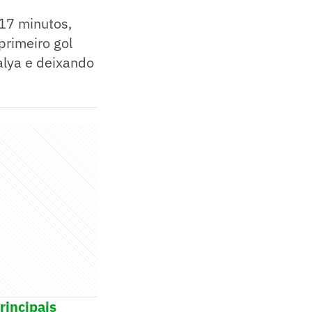
17 minutos,
rimeiro gol
alya e deixando
rincipais