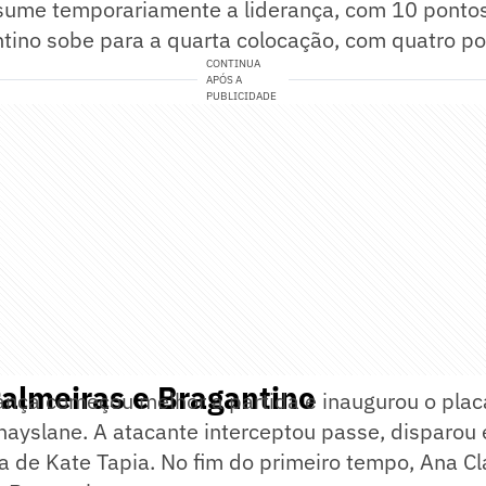
sume temporariamente a liderança, com 10 pontos
tino sobe para a quarta colocação, com quatro po
CONTINUA
APÓS A
PUBLICIDADE
almeiras e Bragantino
ança começou melhor a partida e inaugurou o plac
hayslane. A atacante interceptou passe, disparou
a de Kate Tapia. No fim do primeiro tempo, Ana C