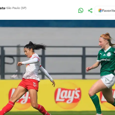
rata
•
São Paulo (SP)
Favorit