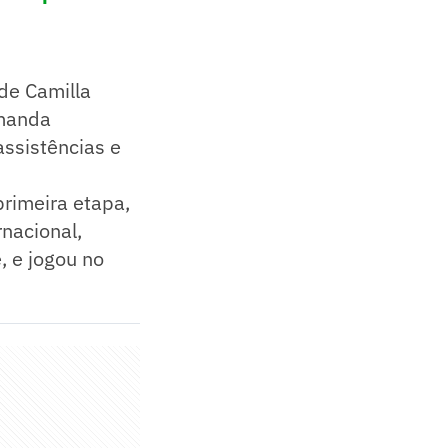
de Camilla
Amanda
assistências e
primeira etapa,
nacional,
 e jogou no