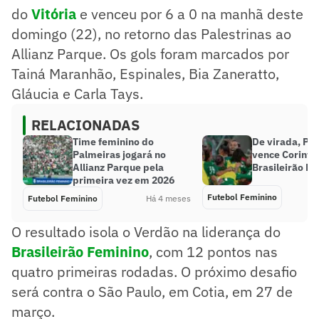
do
Vitória
e venceu por 6 a 0 na manhã deste
domingo (22), no retorno das Palestrinas ao
Allianz Parque. Os gols foram marcados por
Tainá Maranhão, Espinales, Bia Zaneratto,
Gláucia e Carla Tays.
RELACIONADAS
Time feminino do
De virada, Pa
Palmeiras jogará no
vence Corinth
Allianz Parque pela
Brasileirão F
primeira vez em 2026
Futebol Feminino
Futebol Feminino
Há 4 meses
O resultado isola o Verdão na liderança do
Brasileirão Feminino
, com 12 pontos nas
quatro primeiras rodadas. O próximo desafio
será contra o São Paulo, em Cotia, em 27 de
março.