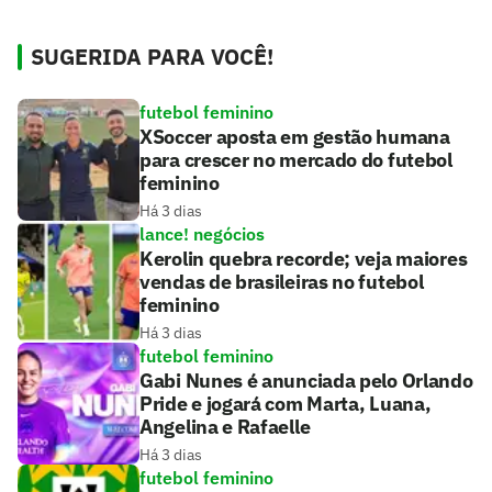
SUGERIDA PARA VOCÊ!
futebol feminino
XSoccer aposta em gestão humana
para crescer no mercado do futebol
feminino
Há 3 dias
lance! negócios
Kerolin quebra recorde; veja maiores
vendas de brasileiras no futebol
feminino
Há 3 dias
futebol feminino
Gabi Nunes é anunciada pelo Orlando
Pride e jogará com Marta, Luana,
Angelina e Rafaelle
Há 3 dias
futebol feminino