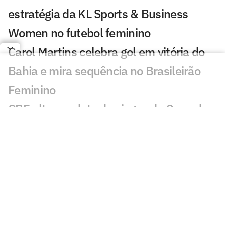
estratégia da KL Sports & Business
Women no futebol feminino
Carol Martins celebra gol em vitória do
Bahia e mira sequência no Brasileirão
Feminino
CBF altera a data dos jogos da Copa do
Brasil Feminina
Flamengo e Maricá negociam parceria
para impulsionar o futebol feminino
Paulistão F e Copinha F terão novos
nomes após FPF renovar com
patrocinador