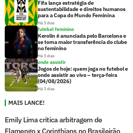
Fifa lança estratégia de
sustentabilidade e direitos humanos
para a Copa do Mundo Feminina
Há 3 dias
futebol feminino
Kerolin é anunciada pelo Barcelona e
se torna maior transferência do clube
no feminino
Há 3 dias
onde assistir
Jogos de hoje: quem joga no futebol e
onde assistir ao vivo – terça-feira
(04/08/2026)
Há 3 dias
MAIS LANCE!
Emily Lima critica arbitragem de
Flamengo x Corinthians no Brasileirão