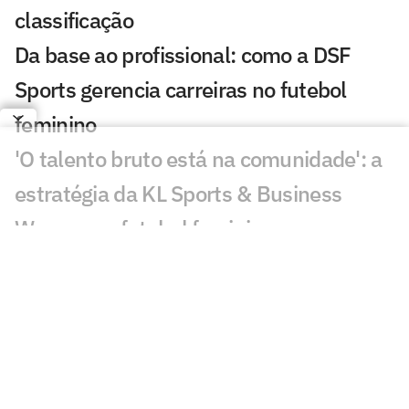
classificação
Da base ao profissional: como a DSF
Sports gerencia carreiras no futebol
feminino
'O talento bruto está na comunidade': a
estratégia da KL Sports & Business
Women no futebol feminino
Carol Martins celebra gol em vitória do
Bahia e mira sequência no Brasileirão
Feminino
CBF altera a data dos jogos da Copa do
Brasil Feminina