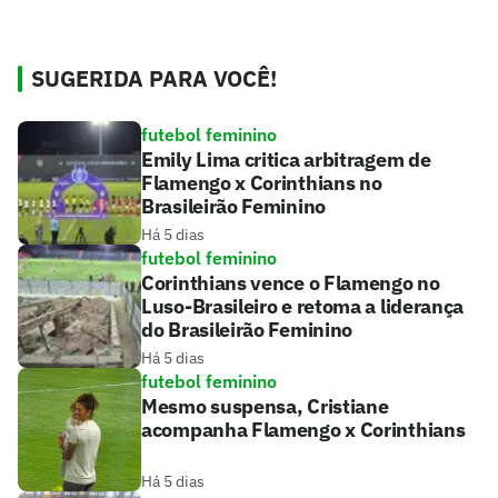
SUGERIDA PARA VOCÊ!
futebol feminino
Emily Lima critica arbitragem de
Flamengo x Corinthians no
Brasileirão Feminino
Há 5 dias
futebol feminino
Corinthians vence o Flamengo no
Luso-Brasileiro e retoma a liderança
do Brasileirão Feminino
Há 5 dias
futebol feminino
Mesmo suspensa, Cristiane
acompanha Flamengo x Corinthians
Há 5 dias