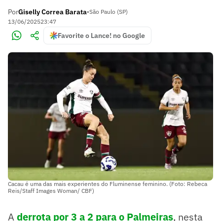
Por
Giselly Correa Barata
•
São Paulo (SP)
13/06/2025
23:47
Favorite o Lance! no Google
Cacau é uma das mais experientes do Fluminense feminino. (Foto: Rebeca
Reis/Staff Images Woman/ CBF)
A
derrota por 3 a 2 para o Palmeiras
, nesta