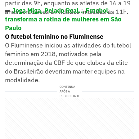
partir das 9h, enquanto as atletas de 16 a 19
➡️
Joga Miga, Pelado Real… Futebol
anos terão suas atividades iniciadas às 11h.
transforma a rotina de mulheres em São
Paulo
O futebol feminino no Fluminense
O Fluminense iniciou as atividades do futebol
feminino em 2018, motivados pela
determinação da CBF de que clubes da elite
do Brasileirão deveriam manter equipes na
modalidade.
CONTINUA
APÓS A
PUBLICIDADE