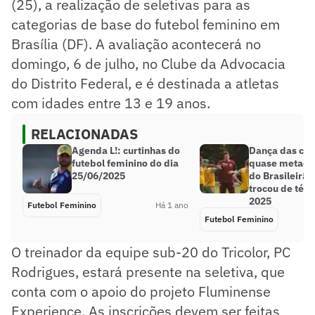
(25), a realização de seletivas para as
categorias de base do futebol feminino em
Brasília (DF). A avaliação acontecerá no
domingo, 6 de julho, no Clube da Advocacia
do Distrito Federal, e é destinada a atletas
com idades entre 13 e 19 anos.
RELACIONADAS
Agenda L!: curtinhas do
Dança das cad
futebol feminino do dia
quase metade
25/06/2025
do Brasileirã
trocou de téc
2025
Futebol Feminino
Há 1 ano
Futebol Feminino
O treinador da equipe sub-20 do Tricolor, PC
Rodrigues, estará presente na seletiva, que
conta com o apoio do projeto Fluminense
Experience. As inscrições devem ser feitas