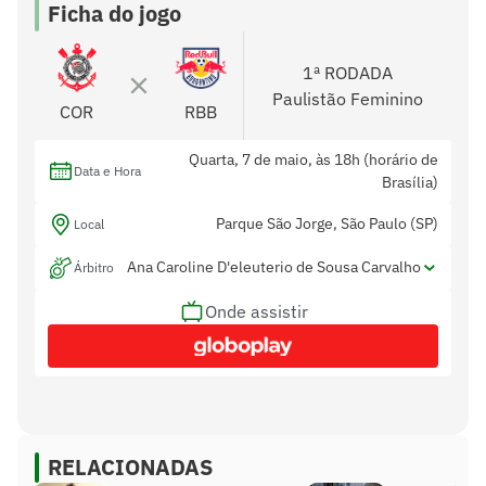
Ficha do jogo
1ª RODADA
Paulistão Feminino
COR
RBB
Quarta, 7 de maio, às 18h (horário de
Data e Hora
Brasília)
Parque São Jorge, São Paulo (SP)
Local
Ana Caroline D'eleuterio de Sousa Carvalho
Árbitro
Onde assistir
Leandra Aires Cossette
Assistentes
Renata Neves Leite
Var
RELACIONADAS