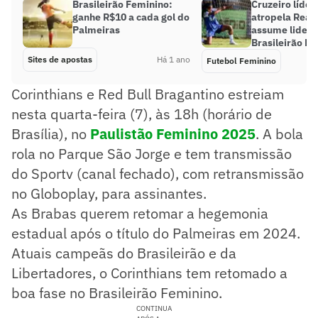
Brasileirão Feminino:
Cruzeiro líder
ganhe R$10 a cada gol do
atropela Real 
Palmeiras
assume lidera
Brasileirão F
Sites de apostas
Há 1 ano
Futebol Feminino
Corinthians e Red Bull Bragantino estreiam
nesta quarta-feira (7), às 18h (horário de
Brasília), no
Paulistão Feminino 2025
. A bola
rola no Parque São Jorge e tem transmissão
do Sportv (canal fechado), com retransmissão
no Globoplay, para assinantes.
As Brabas querem retomar a hegemonia
estadual após o título do Palmeiras em 2024.
Atuais campeãs do Brasileirão e da
Libertadores, o Corinthians tem retomado a
boa fase no Brasileirão Feminino.
CONTINUA