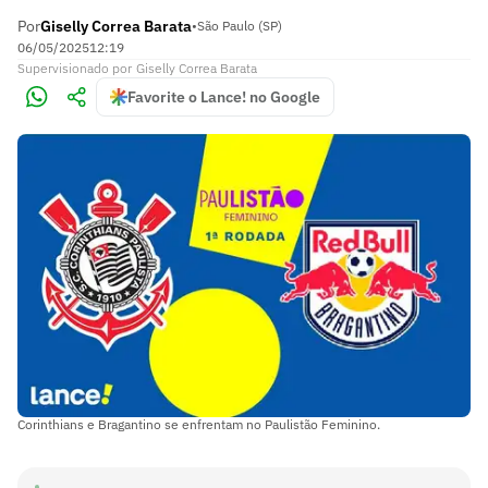
Por
Giselly Correa Barata
•
São Paulo (SP)
06/05/2025
12:19
Supervisionado
por
Giselly Correa Barata
Favorite o Lance! no Google
Corinthians e Bragantino se enfrentam no Paulistão Feminino.