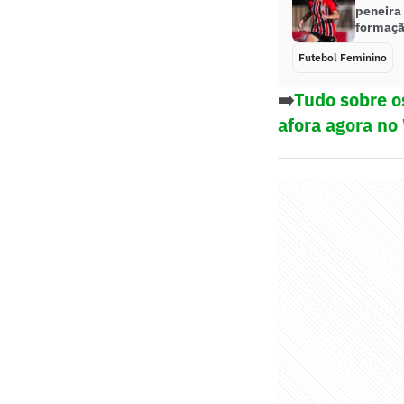
peneira
formaçã
Futebol Feminino
➡️
Tudo sobre o
afora agora no