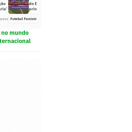
ção
do Brasileirão Feminino antes do
ria’
primeiro Gre-Nal do ano
meses
Futebol Feminino
Há 4 meses
ol no mundo
ternacional