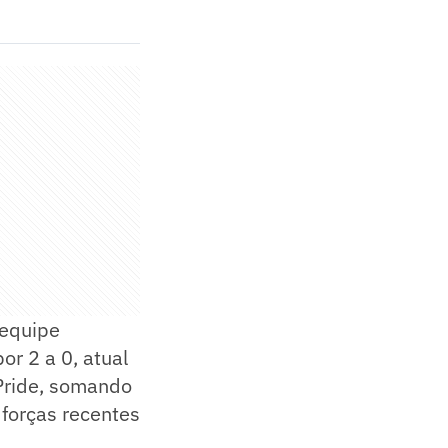
 equipe
or 2 a 0, atual
Pride, somando
 forças recentes