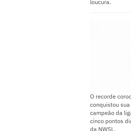
loucura.
O recorde coro
conquistou sua 
campeão da lig
cinco pontos di
da NWSL.