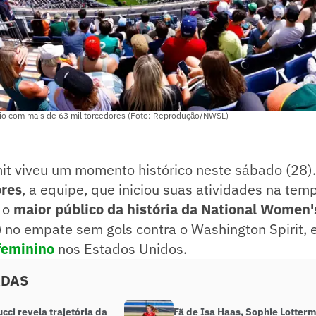
io com mais de 63 mil torcedores (Foto: Reprodução/NWSL)
t viveu um momento histórico neste sábado (28).
ores
, a equipe, que iniciou suas atividades na te
u o
maior público da história da National Women'
)
no empate sem gols contra o Washington Spirit,
feminino
nos Estados Unidos.
ADAS
ucci revela trajetória da
Fã de Isa Haas, Sophie Lotter