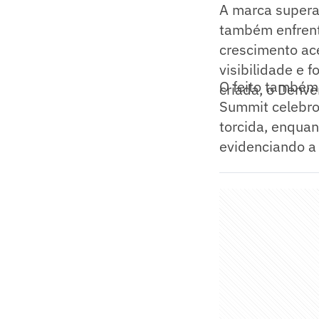
A marca supera
também enfrent
crescimento ac
visibilidade e
O feito também 
criada, o Denv
Summit celebro
torcida, enqua
evidenciando a 