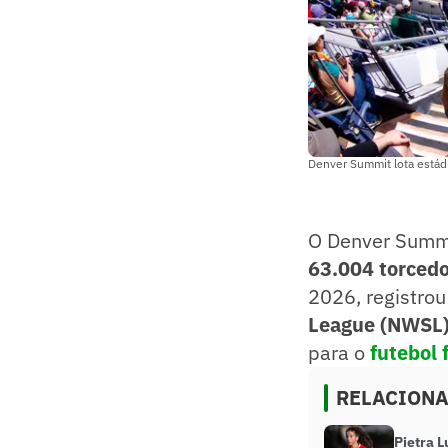
Denver Summit lota estád
O Denver Summi
63.004 torced
2026, registro
League (NWSL
para o
futebol 
RELACION
Pietra L