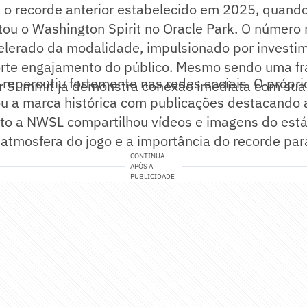
 o recorde anterior estabelecido em 2025, quand
ou o Washington Spirit no Oracle Park. O número 
elerado da modalidade, impulsionado por investi
 forte engajamento do público. Mesmo sendo uma f
repercutiu fortemente nas redes sociais. O própr
er Summit já demonstra conexão imediata com sua 
u a marca histórica com publicações destacando 
nto a NWSL compartilhou vídeos e imagens do está
atmosfera do jogo e a importância do recorde para
CONTINUA
APÓS A
PUBLICIDADE