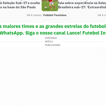
 à Seleção Sub-17 e exalta
fala sobre experiência na Sele
o na base do São Paulo
Brasileira sub-17: ‘Extraordiná
Há 4 meses
Futebol Feminino
Há 4 
s maiores times e as grandes estrelas do futeb
 WhatsApp. Siga o nosso canal Lance! Futebol In
CONTINUA
APÓS A
PUBLICIDADE