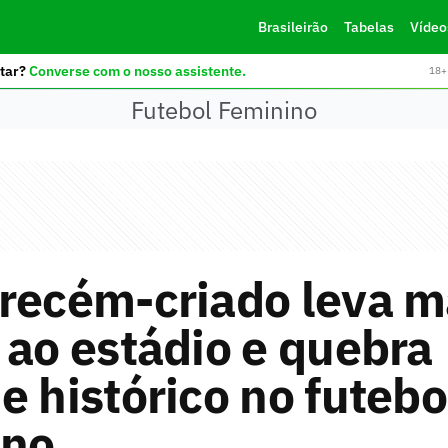
Brasileirão
Tabelas
Vídeo
tar?
Converse com o nosso assistente.
18+ 
Futebol Feminino
recém-criado leva m
 ao estádio e quebra
e histórico no futebo
ino