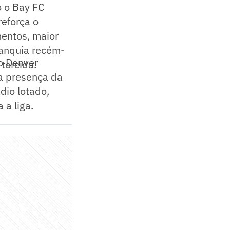
o o Bay FC
reforça o
mentos, maior
ranquia recém-
io Denver
torcida.
a presença da
dio lotado,
 a liga.