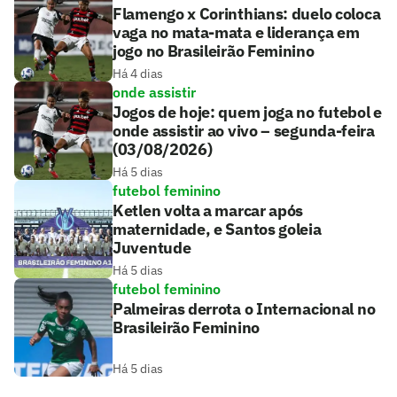
Flamengo x Corinthians: duelo coloca
vaga no mata-mata e liderança em
jogo no Brasileirão Feminino
Há 4 dias
onde assistir
Jogos de hoje: quem joga no futebol e
onde assistir ao vivo – segunda-feira
(03/08/2026)
Há 5 dias
futebol feminino
Ketlen volta a marcar após
maternidade, e Santos goleia
Juventude
Há 5 dias
futebol feminino
Palmeiras derrota o Internacional no
Brasileirão Feminino
Há 5 dias