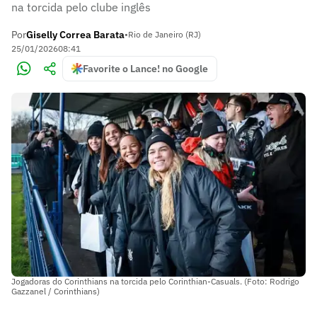
na torcida pelo clube inglês
Por
Giselly Correa Barata
•
Rio de Janeiro (RJ)
25/01/2026
08:41
Favorite o Lance! no Google
Jogadoras do Corinthians na torcida pelo Corinthian-Casuals. (Foto: Rodrigo
Gazzanel / Corinthians)