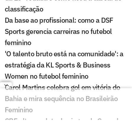
classificação
Da base ao profissional: como a DSF
Sports gerencia carreiras no futebol
feminino
'O talento bruto está na comunidade': a
estratégia da KL Sports & Business
Women no futebol feminino
Carol Martins celebra gol em vitória do
Bahia e mira sequência no Brasileirão
Feminino
CBF altera a data dos jogos da Copa do
Brasil Feminina