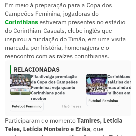
Em meio à preparação para a Copa dos
Campeões Feminina, jogadoras do
Corinthians
estiveram presentes no estádio
do Corinthian-Casuals, clube inglês que
inspirou a fundação do Timão, em uma visita
marcada por história, homenagens e o
reencontro com as raízes corinthianas.
RELACIONADAS
Fifa divulga premiação
Corinthians re
da Copa dos Campeões
salários do fe
Feminina; veja quanto
mas ainda dev
Corinthians pode
milhões em p
receber
Futebol Feminino
Futebol Feminino
Há 6 meses
Participaram do momento
Tamires, Letícia
Teles, Letícia Monteiro e Erika
, que