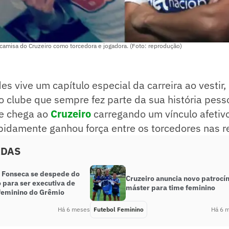
camisa do Cruzeiro como torcedora e jogadora. (Foto: reprodução)
es vive um capítulo especial da carreira ao vestir,
o clube que sempre fez parte da sua história pess
te chega ao
Cruzeiro
carregando um vínculo afetiv
idamente ganhou força entre os torcedores nas re
ADAS
 Fonseca se despede do
Cruzeiro anuncia novo patrocín
 para ser executiva de
máster para time feminino
 feminino do Grêmio
Há 6 meses
Futebol Feminino
Há 6 