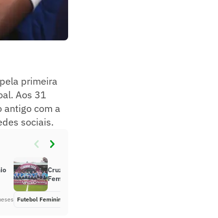
 pela primeira
oal. Aos 31
o antigo com a
des sociais.
io
Cruzeiro conquista o Mineiro
Feminino pela quarta vez
meses
Futebol Feminino
Há 8 meses