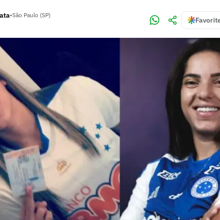
rata
•
São Paulo (SP)
Favorit