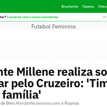
Brasileirão
Tabelas
Vídeo
tar?
Converse com o nosso assistente.
18+ 
Futebol Feminino
te Millene realiza s
ar pelo Cruzeiro: 'Ti
família'
 de Belo Horizonte assinou com a Raposa