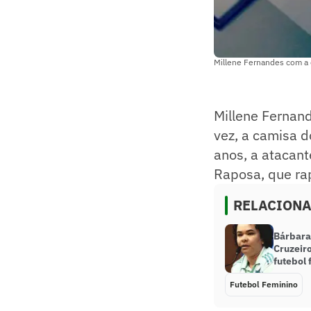
Millene Fernandes com a 
Millene Fernand
vez, a camisa d
anos, a atacan
Raposa, que rap
RELACION
Bárbara
Cruzeiro
futebol
Futebol Feminino