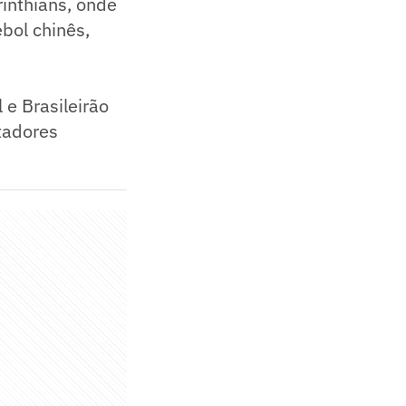
rinthians, onde
ebol chinês,
e Brasileirão
tadores