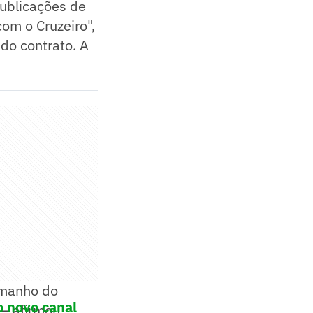
publicações de
om o Cruzeiro",
 do contrato. A
amanho do
o novo canal
— afirmou.