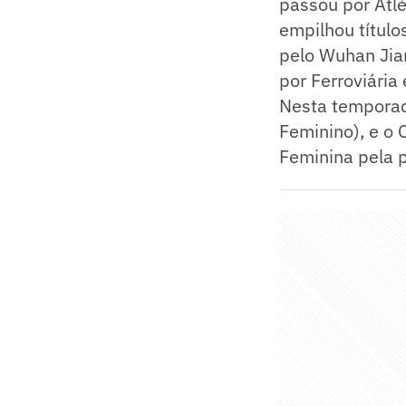
passou por Atlé
empilhou título
pelo Wuhan Jia
por Ferroviári
Nesta temporada
Feminino), e o 
Feminina pela p