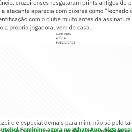
ncio, cruzeirenses resgataram prints antigos de 
 a atacante aparecia com dizeres como "fechado c
entificação com o clube muito antes da assinatura
o a própria jogadora, vem de casa.
CONTINUA
APÓS A
PUBLICIDADE
uzeiro é especial demais para mim, não só pelo t
Futebol Feminino agora no WhatsApp. Siga noss
ém por ser o time do meu pai e da minha família 