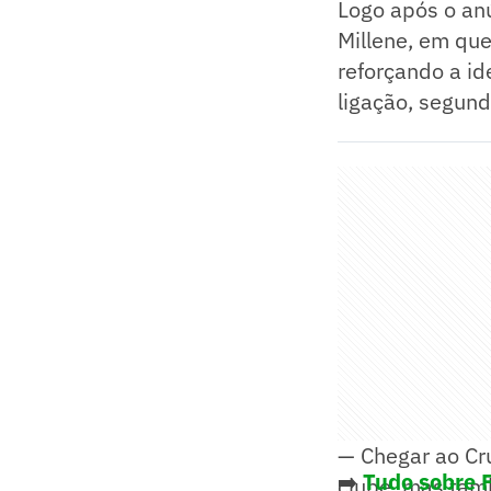
Logo após o anú
Millene, em que
reforçando a id
ligação, segund
— Chegar ao Cr
➡️
Tudo sobre 
clube, mas tamb