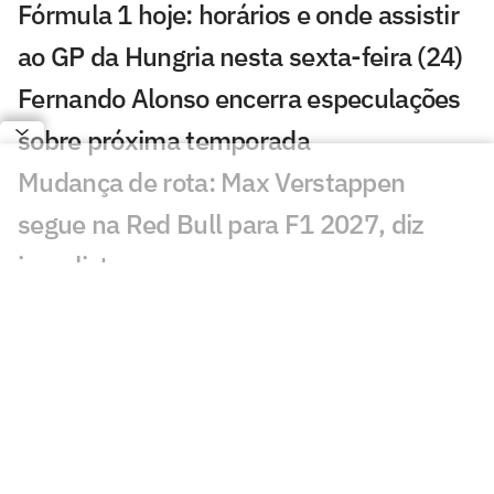
Fórmula 1 hoje: horários e onde assistir
ao GP da Hungria nesta sexta-feira (24)
Fernando Alonso encerra especulações
sobre próxima temporada
Mudança de rota: Max Verstappen
segue na Red Bull para F1 2027, diz
jornalista
GP da Hungria na F1 2026: confira tudo
o que você precisa saber
F1: Gabriel Bortoleto lamenta problema
crônico na Audi
Rivais de Rafa Câmara por vaga na F1