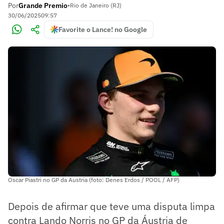
Por
Grande Premio
•
Rio de Janeiro (RJ)
30/06/2025
09:57
Favorite o Lance! no Google
Oscar Piastri no GP da Austria (foto: Denes Erdos / POOL / AFP)
Depois de afirmar que teve uma disputa limpa
contra Lando Norris no GP da Áustria de