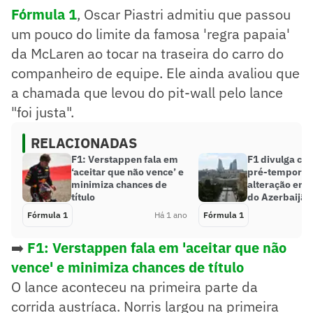
Fórmula 1
, Oscar Piastri admitiu que passou
um pouco do limite da famosa 'regra papaia'
da McLaren ao tocar na traseira do carro do
companheiro de equipe. Ele ainda avaliou que
a chamada que levou do pit-wall pelo lance
"foi justa".
RELACIONADAS
F1: Verstappen fala em
F1 divulga cal
‘aceitar que não vence’ e
pré-temporad
minimiza chances de
alteração em 
título
do Azerbaijão
Fórmula 1
Há 1 ano
Fórmula 1
➡️
F1: Verstappen fala em 'aceitar que não
vence' e minimiza chances de título
O lance aconteceu na primeira parte da
corrida austríaca. Norris largou na primeira