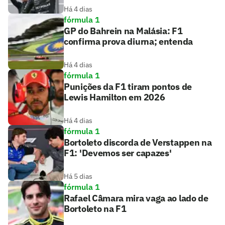
Há 4 dias
fórmula 1
GP do Bahrein na Malásia: F1
confirma prova diurna; entenda
Há 4 dias
fórmula 1
Punições da F1 tiram pontos de
Lewis Hamilton em 2026
Há 4 dias
fórmula 1
Bortoleto discorda de Verstappen na
F1: 'Devemos ser capazes'
Há 5 dias
fórmula 1
Rafael Câmara mira vaga ao lado de
Bortoleto na F1