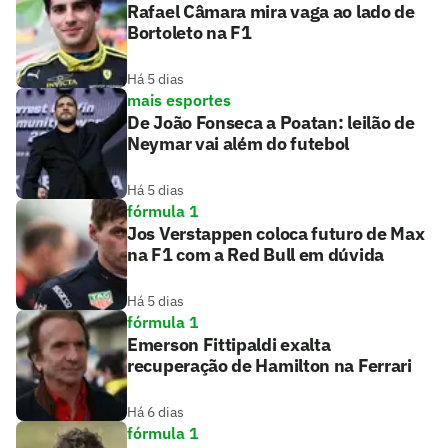
Rafael Câmara mira vaga ao lado de
Bortoleto na F1
Há 5 dias
mais esportes
De João Fonseca a Poatan: leilão de
Neymar vai além do futebol
Há 5 dias
fórmula 1
Jos Verstappen coloca futuro de Max
na F1 com a Red Bull em dúvida
Há 5 dias
fórmula 1
Emerson Fittipaldi exalta
recuperação de Hamilton na Ferrari
Há 6 dias
fórmula 1