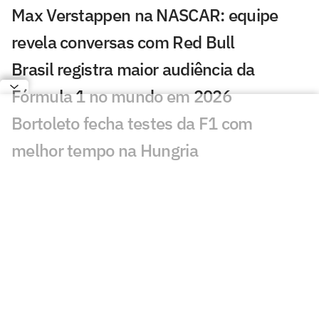
Max Verstappen na NASCAR: equipe
revela conversas com Red Bull
Brasil registra maior audiência da
Fórmula 1 no mundo em 2026
Bortoleto fecha testes da F1 com
melhor tempo na Hungria
Jon Jones diz ser bloqueado por Lewis
Hamilton: 'Covarde'
Verstappen aparece com Toto Wolff em
meio a dúvidas na Red Bull
Com 45 anos, Fernando Alonso é o
piloto mais velho do século na F1