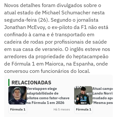
Novos detalhes foram divulgados sobre o
atual estado de Michael Schumacher nesta
segunda-feira (26). Segundo o jornalista
Jonathan McEvoy, o ex-piloto da F1 não está
confinado à cama e é transportado em
cadeira de rodas por profissionais de saúde
em sua casa de veraneio. O inglês esteve nos
arredores da propriedade do heptacampeão
de Fórmula 1 em Maiorca, na Espanha, onde
conversou com funcionários do local.
RELACIONADAS
Verstappen elege
Atual campeão
adaptabilidade de
Lando Norris d
pilotos como fator-chave
mudado após t
na Fórmula 1 em 2026
‘Mesma pesso
Fórmula 1
Há 5 meses
Fórmula 1