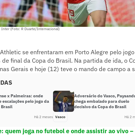
o Inter (Foto: R Duarte/Internacional)
 Athletic se enfrentaram em Porto Alegre pelo jogo
 de final da Copa do Brasil. Na partida de ida, o 
nas Gerais e hoje (12) teve o mando de campo a s
ADAS
nse x Palmeiras: onde
Adversário do Vasco, Paysand
 e escalações pelo jogo da
chega embalado para duelo
 Brasil
decisivo da Copa do Brasil
Há 2 meses
Vasco
Há 2 
: quem joga no futebol e onde assistir ao vivo – 