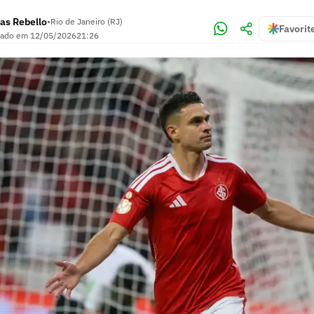
as Rebello
•
Rio de Janeiro (RJ)
Favorit
zado em
12/05/2026
21:26