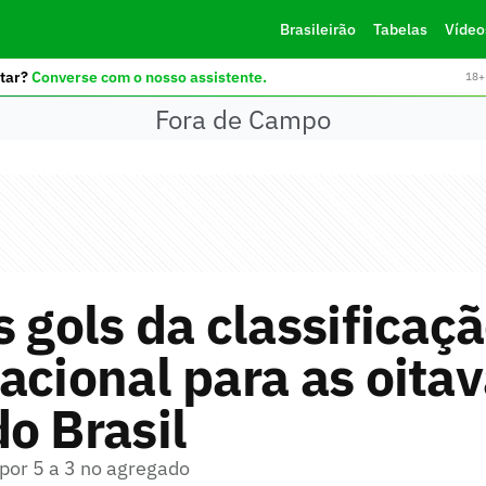
Brasileirão
Tabelas
Vídeo
tar?
Converse com o nosso assistente.
18+ 
Fora de Campo
s gols da classificaç
acional para as oita
o Brasil
por 5 a 3 no agregado