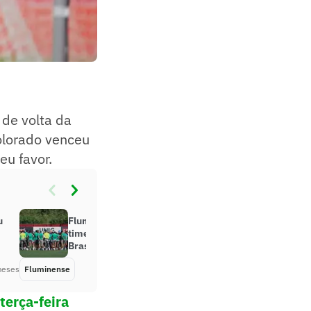
 de volta da
Colorado venceu
eu favor.
u
Fluminense tem Ganso de volta ao
time para decisão na Copa do
Brasil
meses
Fluminense
Há 2 meses
terça-feira