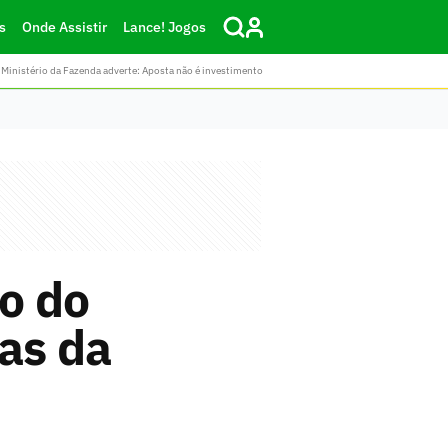
s
Onde Assistir
Lance! Jogos
Ministério da Fazenda adverte: Aposta não é investimento
ão do
vas da