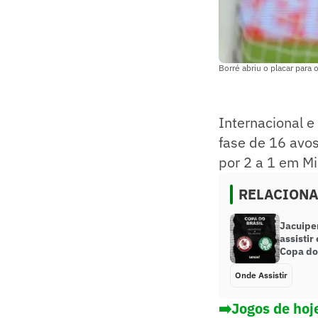
Borré abriu o placar para 
Internacional e
fase de 16 avos
por 2 a 1 em Mi
RELACION
Jacuipe
assistir
Copa do
Onde Assistir
➡️Jogos de hoje