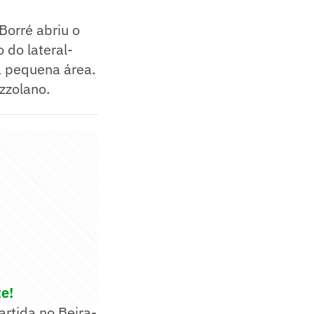
Borré abriu o
 do lateral-
a pequena área.
zzolano.
te!
rtida no Beira-