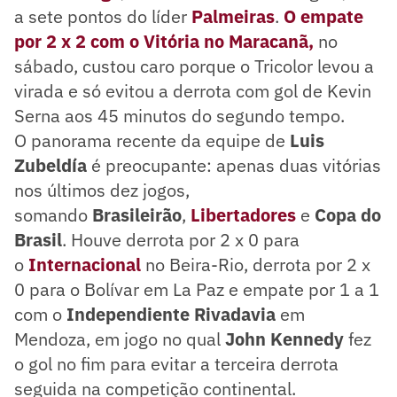
a sete pontos do líder
Palmeiras
.
O empate
por 2 x 2 com o Vitória no Maracanã,
no
sábado, custou caro porque o Tricolor levou a
virada e só evitou a derrota com gol de Kevin
Serna aos 45 minutos do segundo tempo.
O panorama recente da equipe de
Luis
Zubeldía
é preocupante: apenas duas vitórias
nos últimos dez jogos,
somando
Brasileirão
,
Libertadores
e
Copa do
Brasil
. Houve derrota por 2 x 0 para
o
Internacional
no Beira-Rio, derrota por 2 x
0 para o Bolívar em La Paz e empate por 1 a 1
com o
Independiente Rivadavia
em
Mendoza, em jogo no qual
John Kennedy
fez
o gol no fim para evitar a terceira derrota
seguida na competição continental.