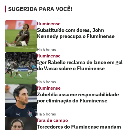
SUGERIDA PARA VOCÊ!
fluminense
Substituído com dores, John
Kennedy preocupa o Fluminense
Há 6 horas
fluminense
Igor Rabello reclama de lance em gol
do Vasco sobre o Fluminense
Há 6 horas
fluminense
Zubeldía assume responsabilidade
por eliminação do Fluminense
Há 6 horas
fora de campo
Torcedores do Fluminense mandam