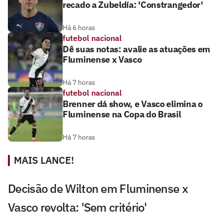
recado a Zubeldía: 'Constrangedor'
Há 6 horas
futebol nacional
Dê suas notas: avalie as atuações em
Fluminense x Vasco
Há 7 horas
futebol nacional
Brenner dá show, e Vasco elimina o
Fluminense na Copa do Brasil
Há 7 horas
MAIS LANCE!
Decisão de Wilton em Fluminense x
Vasco revolta: 'Sem critério'