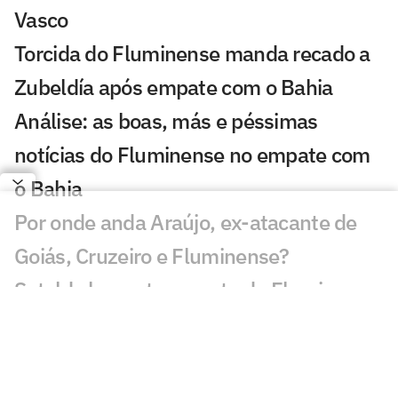
Vasco
Torcida do Fluminense manda recado a
Zubeldía após empate com o Bahia
Análise: as boas, más e péssimas
notícias do Fluminense no empate com
o Bahia
Por onde anda Araújo, ex-atacante de
Goiás, Cruzeiro e Fluminense?
Soteldo lamenta empate do Fluminense
com o Bahia: 'Deixamos escapar'
Classificação do Brasileirão: veja a
tabela e simule os jogos