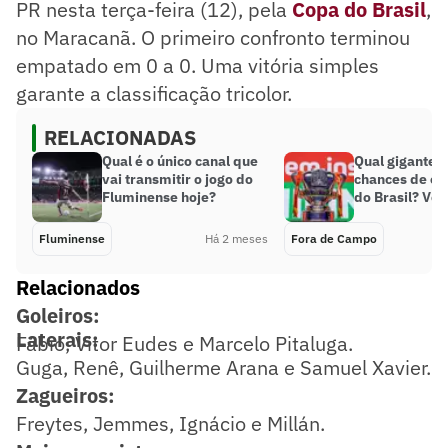
PR nesta terça-feira (12), pela
Copa do Brasil
,
no Maracanã. O primeiro confronto terminou
empatado em 0 a 0. Uma vitória simples
garante a classificação tricolor.
RELACIONADAS
Qual é o único canal que
Qual gigante 
vai transmitir o jogo do
chances de ca
Fluminense hoje?
do Brasil? Vot
Fluminense
Há 2 meses
Fora de Campo
Relacionados
Goleiros:
Laterais:
Fábio, Vitor Eudes e Marcelo Pitaluga.
Guga, Renê, Guilherme Arana e Samuel Xavier.
Zagueiros:
Freytes, Jemmes, Ignácio e Millán.