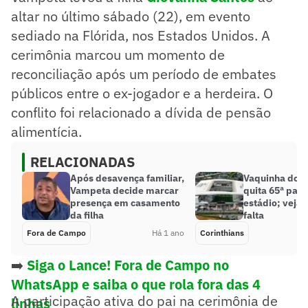
altar no último sábado (22), em evento
sediado na Flórida, nos Estados Unidos. A
cerimônia marcou um momento de
reconciliação após um período de embates
públicos entre o ex-jogador e a herdeira. O
conflito foi relacionado a dívida de pensão
alimentícia.
RELACIONADAS
Após desavença familiar,
Vaquinha do C
Vampeta decide marcar
quita 65ª parc
presença em casamento
estádio; veja 
da filha
falta
Fora de Campo
Há 1 ano
Corinthians
➡️
Siga o Lance! Fora de Campo no
WhatsApp e saiba o que rola fora das 4
A participação ativa do pai na cerimônia de
linhas