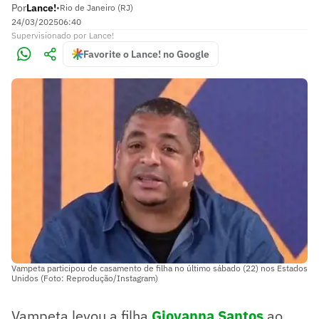
Por
Lance!
•
Rio de Janeiro (RJ)
24/03/2025
06:40
Supervisionado
por
Lance!
Favorite o Lance! no Google
Vampeta participou de casamento de filha no último sábado (22) nos Estados
Unidos (Foto: Reprodução/Instagram)
Vampeta levou a filha
Giovanna Santos
ao