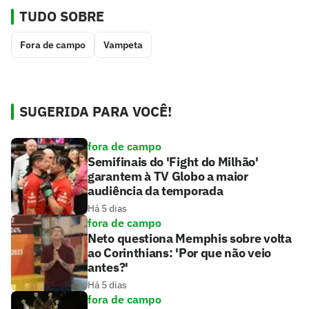
TUDO SOBRE
Fora de campo
Vampeta
SUGERIDA PARA VOCÊ!
fora de campo
Semifinais do 'Fight do Milhão'
garantem à TV Globo a maior
audiência da temporada
Há 5 dias
fora de campo
Neto questiona Memphis sobre volta
ao Corinthians: 'Por que não veio
antes?'
Há 5 dias
fora de campo