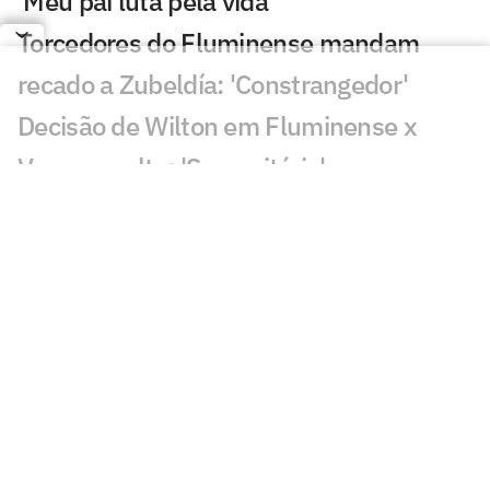
'Meu pai luta pela vida'
Torcedores do Fluminense mandam
recado a Zubeldía: 'Constrangedor'
Decisão de Wilton em Fluminense x
Vasco revolta: 'Sem critério'
Decisão da arbitragem em Fortaleza x
Palmeiras choca: 'Claríssimo'
Torcedores enxergam falha de Fábio em
gol do Vasco: 'Feia'
Golaço de Brenner em Fluminense x
Vasco assusta torcedores: 'Lei do ex'
Veja gols em Fluminense x Vasco: Puma