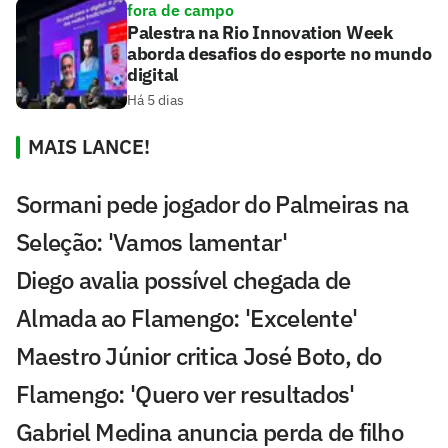
fora de campo
Palestra na Rio Innovation Week
aborda desafios do esporte no mundo
digital
Há 5 dias
MAIS LANCE!
Sormani pede jogador do Palmeiras na
Seleção: 'Vamos lamentar'
Diego avalia possível chegada de
Almada ao Flamengo: 'Excelente'
Maestro Júnior critica José Boto, do
Flamengo: 'Quero ver resultados'
Gabriel Medina anuncia perda de filho