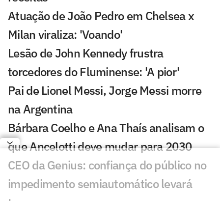
Atuação de João Pedro em Chelsea x
Milan viraliza: 'Voando'
Lesão de John Kennedy frustra
torcedores do Fluminense: 'A pior'
Pai de Lionel Messi, Jorge Messi morre
na Argentina
Bárbara Coelho e Ana Thaís analisam o
que Ancelotti deve mudar para 2030
CEO da Genius: confiança do público no
impedimento semiautomático levará
tempo