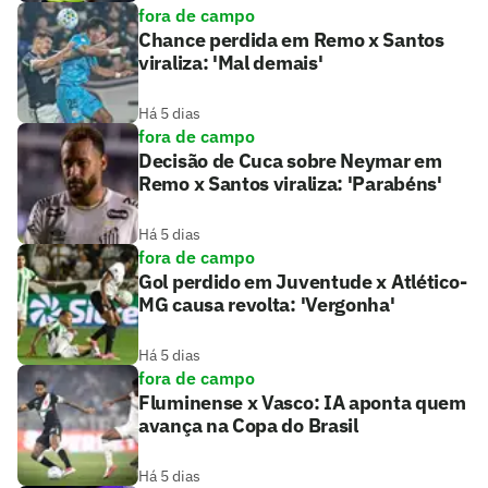
fora de campo
Chance perdida em Remo x Santos
viraliza: 'Mal demais'
Há 5 dias
fora de campo
Decisão de Cuca sobre Neymar em
Remo x Santos viraliza: 'Parabéns'
Há 5 dias
fora de campo
Gol perdido em Juventude x Atlético-
MG causa revolta: 'Vergonha'
Há 5 dias
fora de campo
Fluminense x Vasco: IA aponta quem
avança na Copa do Brasil
Há 5 dias