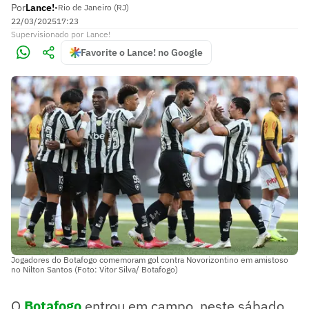
Por
Lance!
•
Rio de Janeiro (RJ)
22/03/2025
17:23
Supervisionado
por
Lance!
Favorite o Lance! no Google
Jogadores do Botafogo comemoram gol contra Novorizontino em amistoso
no Nilton Santos (Foto: Vitor Silva/ Botafogo)
O
Botafogo
entrou em campo, neste sábado