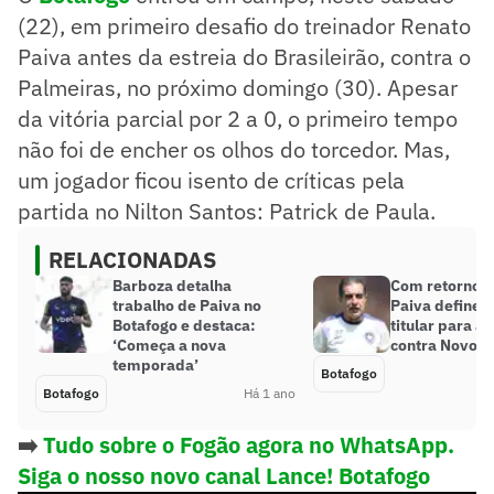
(22), em primeiro desafio do treinador Renato
Paiva antes da estreia do Brasileirão, contra o
Palmeiras, no próximo domingo (30). Apesar
da vitória parcial por 2 a 0, o primeiro tempo
não foi de encher os olhos do torcedor. Mas,
um jogador ficou isento de críticas pela
partida no Nilton Santos: Patrick de Paula.
RELACIONADAS
Barboza detalha
Com retorno i
trabalho de Paiva no
Paiva define 
Botafogo e destaca:
titular para a
‘Começa a nova
contra Novori
temporada’
Botafogo
Botafogo
Há 1 ano
➡️
Tudo sobre o Fogão agora no WhatsApp.
Siga o nosso novo canal Lance! Botafogo