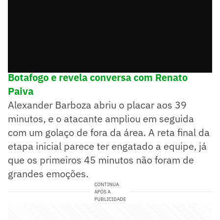
➡️ Marlon Freitas destaca faixa da torcida do
Botafogo e revela conversa com Renato
Paiva
Alexander Barboza abriu o placar aos 39
minutos, e o atacante ampliou em seguida
com um golaço de fora da área. A reta final da
etapa inicial parece ter engatado a equipe, já
que os primeiros 45 minutos não foram de
grandes emoções.
CONTINUA
APÓS A
PUBLICIDADE