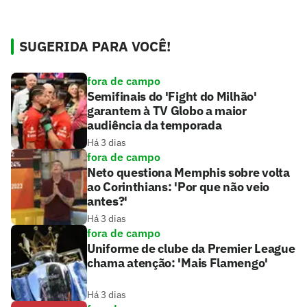
SUGERIDA PARA VOCÊ!
fora de campo
Semifinais do 'Fight do Milhão'
garantem à TV Globo a maior
audiência da temporada
Há 3 dias
fora de campo
Neto questiona Memphis sobre volta
ao Corinthians: 'Por que não veio
antes?'
Há 3 dias
fora de campo
Uniforme de clube da Premier League
chama atenção: 'Mais Flamengo'
Há 3 dias