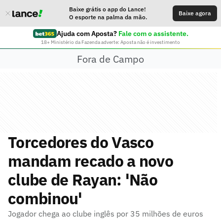
Baixe grátis o app do Lance!
Baixe agora
O esporte na palma da mão.
Ajuda com Aposta?
Fale com o assistente.
18+ Ministério da Fazenda adverte: Aposta não é investimento
Fora de Campo
Torcedores do Vasco
mandam recado a novo
clube de Rayan: 'Não
combinou'
Jogador chega ao clube inglês por 35 milhões de euros