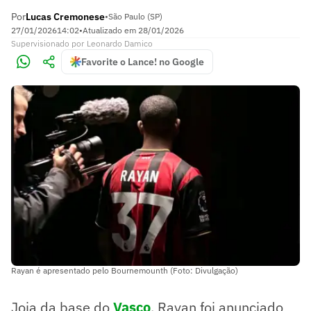
Por
Lucas Cremonese
•
São Paulo (SP)
27/01/2026
14:02
•
Atualizado em
28/01/2026
Supervisionado
por
Leonardo Damico
Favorite o Lance! no Google
Rayan é apresentado pelo Bournemounth (Foto: Divulgação)
Joia da base do
Vasco
, Rayan foi anunciado