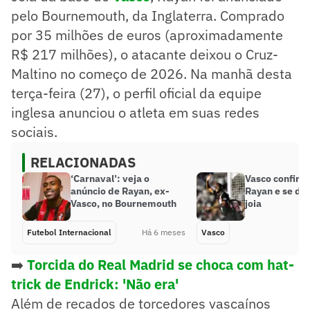
pelo Bournemouth, da Inglaterra. Comprado
por 35 milhões de euros (aproximadamente
R$ 217 milhões), o atacante deixou o Cruz-
Maltino no começo de 2026. Na manhã desta
terça-feira (27), o perfil oficial da equipe
inglesa anunciou o atleta em suas redes
sociais.
RELACIONADAS
‘Carnaval’: veja o
Vasco confirm
anúncio de Rayan, ex-
Rayan e se de
Vasco, no Bournemouth
joia
Futebol Internacional
Há 6 meses
Vasco
➡️
Torcida do Real Madrid se choca com hat-
trick de Endrick: 'Não era'
Além de recados de torcedores vascaínos