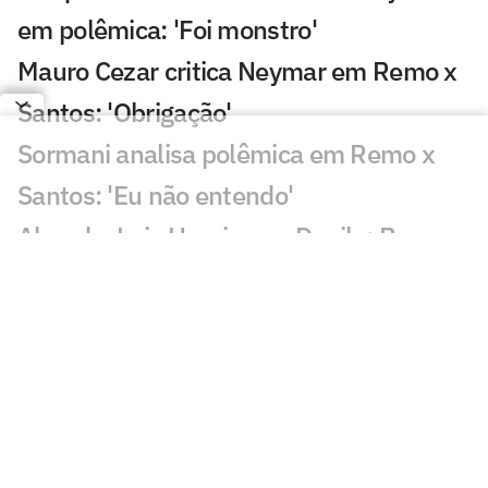
em polêmica: 'Foi monstro'
Mauro Cezar critica Neymar em Remo x
Santos: 'Obrigação'
Sormani analisa polêmica em Remo x
Santos: 'Eu não entendo'
Almada, Luiz Henrique e Danilo: Braune
é sincero sobre negociações
Patrocinador do Corinthians negocia
transmissão de torneio
Goiás comete gafe nas redes sociais em
post para ídolo
Europeus reagem a Estevão em Chelsea