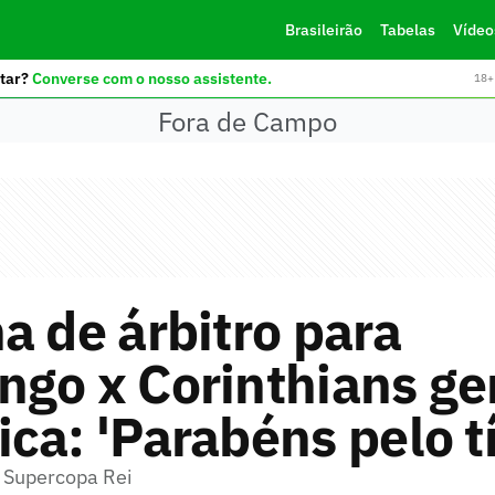
Brasileirão
Tabelas
Vídeo
tar?
Converse com o nosso assistente.
18+ 
Fora de Campo
a de árbitro para
go x Corinthians ge
ca: 'Parabéns pelo tí
 Supercopa Rei