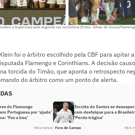
cidem a Supercopa pela segunda vez na história (Fotos: Gilvan de Souza/Flamengo 
Klein foi o árbitro escolhido pela CBF para apitar 
disputada Flamengo e Corinthians. A decisão cau
na torcida do Timão, que aponta o retrospecto ne
omando do árbitro como um ponto de alerta.
ADAS
res do Flamengo
Torcida do Santos se desesper
em Portuguesa por ‘ajuda’
com desfalque para o Brasileir
ca: ‘Fez a boa’
‘Perda trágica’
Há 6 meses
Fora de Campo
Há 6 