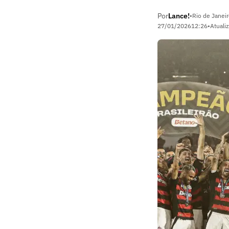
Por
Lance!
•
Rio de Janeir
27/01/2026
12:26
•
Atuali