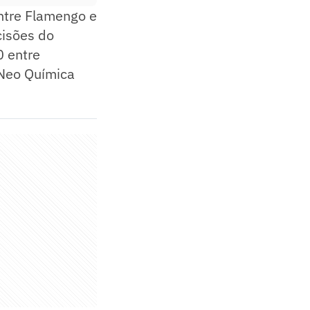
ntre Flamengo e
cisões do
0 entre
a Neo Química