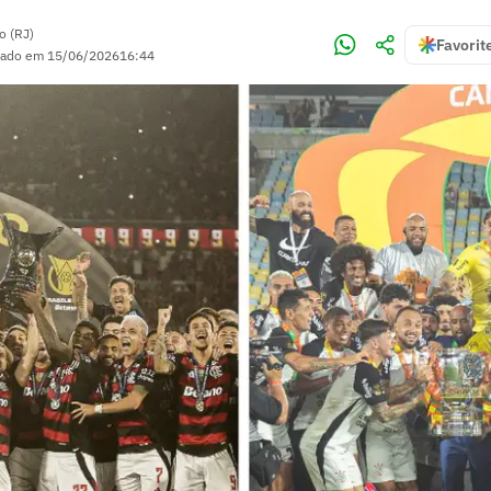
o (RJ)
Favorit
zado em
15/06/2026
16:44