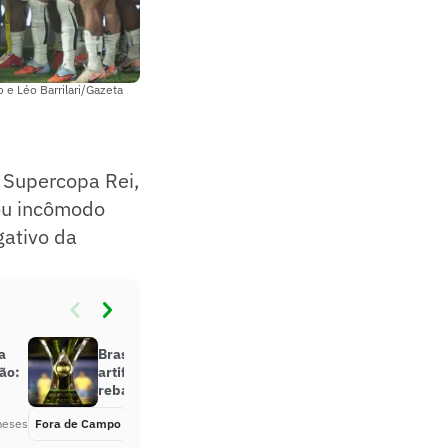
e Léo Barrilari/Gazeta
a Supercopa Rei,
sou incômodo
gativo da
a
Brasileirão 2026: inteligência
ão:
artificial crava campeão e
rebaixados do torneio
meses
Fora de Campo
Há 6 meses