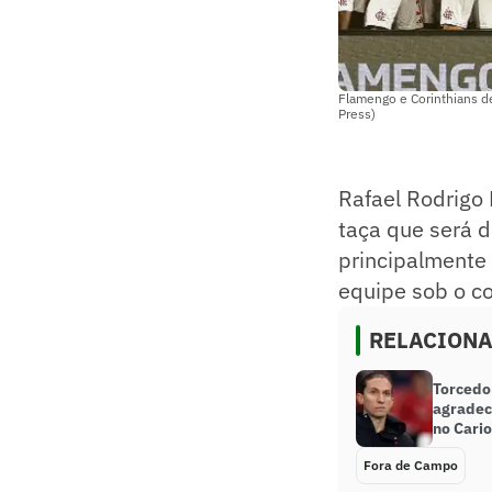
Flamengo e Corinthians de
Press)
Rafael Rodrigo 
taça que será 
principalmente 
equipe sob o c
RELACION
Torcedo
agradec
no Cario
Fora de Campo