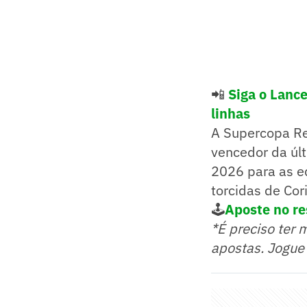
📲
Siga o Lanc
linhas
A Supercopa Re
vencedor da últ
2026 para as eq
torcidas de Cor
🕹️
Aposte no re
*É preciso ter 
apostas. Jogue