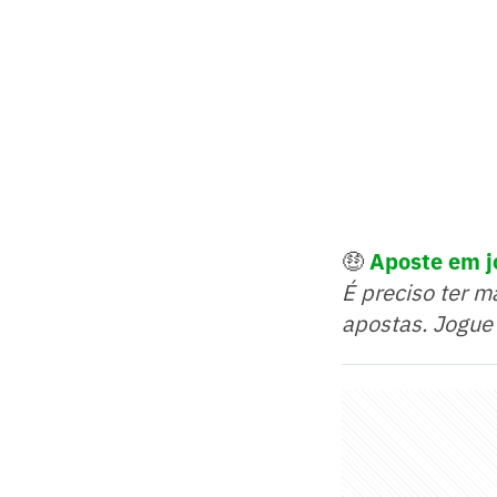
🤑
Aposte em j
É preciso ter m
apostas. Jogue