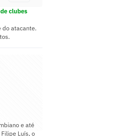
 de clubes
e do atacante.
tos.
ombiano e até
ilipe Luís, o