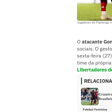
Jogadores do Flamengo na
O
atacante Gon
sociais. O gest
sexta-feira (27
time da própria
Libertadores d
RELACION
Cruzeir
Brasilei
Futebol Feminino