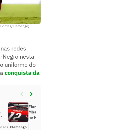
o Fontes/Flamengo)
e nas redes
o-Negro nesta
 o uniforme do
 a
conquista da
Flamengo convida Vini Jr e
e
Mbappé para jogo da Libertadores
r’
no Maracanã
meses
Flamengo
Há 4 meses