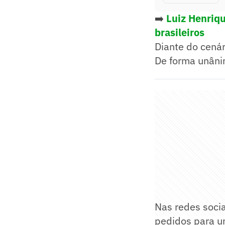
➡️
Luiz Henriqu
brasileiros
Diante do cenár
De forma unânim
Nas redes soci
pedidos para um