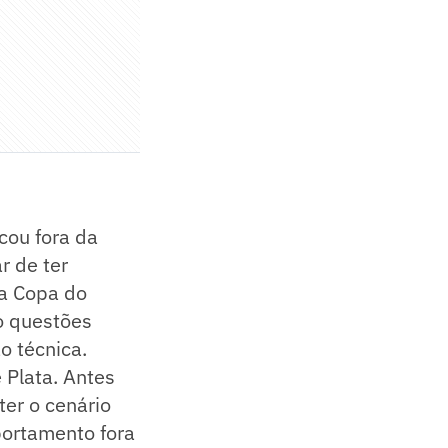
cou fora da
r de ter
 a Copa do
o questões
o técnica.
 Plata. Antes
ter o cenário
portamento fora