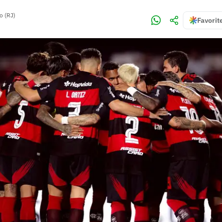
o (RJ)
Favorit