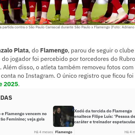
 partida contra o São Paulo Carrascal durante São Paulo x Flamengo (Foto: Adrian
zalo Plata
, do
Flamengo
, parou de seguir o club
o do jogador foi percebido por torcedores do Rubr
). Além disso, o atleta também removeu fotos com
 conta no Instagram. O único registro que ficou foi
e 2025
.
ADAS
Xodó da torcida do Flamengo
o e Flamengo vencem no
enaltece Filipe Luís: ‘Pessoa d
rão Feminino; veja gols
caráter e treinador espetacula
Há 4 meses
Flamengo
Há 4 