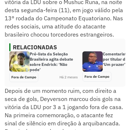
vitória da LDU sobre o Mushuc Runa, na noite
desta segunda-feira (11), em jogo válido pela
13° rodada do Campeonato Equatoriano. Nas
redes sociais, uma atitude do atacante
brasileiro chocou torcedores estrangeiros.
RELACIONADAS
Pré-lista da Seleção
Comentarista 
Brasileira agita debate
por titular do
sobre Endrick: ‘Não
‘Um prazer’
pode’
Fora de Campo
Fora de Campo
Há 2 meses
Depois de um momento ruim, com direito a
seca de gols, Deyverson marcou dois gols na
vitória da LDU por 3 a 1 jogando fora de casa.
Na primeira comemoração, o atacante fez
sinal de silêncio em direção à arquibancada.