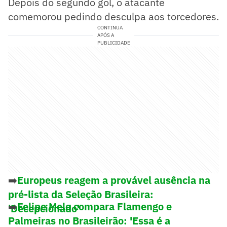
Depois do segundo gol, o atacante
comemorou pedindo desculpa aos torcedores.
CONTINUA
APÓS A
PUBLICIDADE
➡️
Europeus reagem a provável ausência na
pré-lista da Seleção Brasileira:
➡️
Felipe Melo compara Flamengo e
'Decepcionado'
Palmeiras no Brasileirão: 'Essa é a