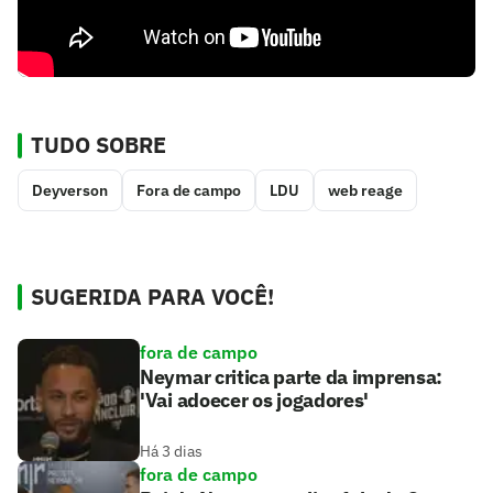
TUDO SOBRE
Deyverson
Fora de campo
LDU
web reage
SUGERIDA PARA VOCÊ!
fora de campo
Neymar critica parte da imprensa:
'Vai adoecer os jogadores'
Há 3 dias
fora de campo