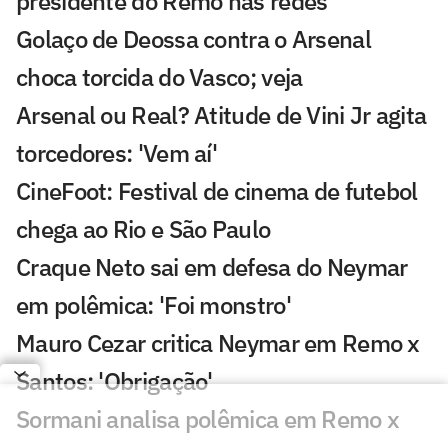
presidente do Remo nas redes
Golaço de Deossa contra o Arsenal
choca torcida do Vasco; veja
Arsenal ou Real? Atitude de Vini Jr agita
torcedores: 'Vem aí'
CineFoot: Festival de cinema de futebol
chega ao Rio e São Paulo
Craque Neto sai em defesa do Neymar
em polêmica: 'Foi monstro'
Mauro Cezar critica Neymar em Remo x
Santos: 'Obrigação'
Sormani analisa polêmica em Remo x