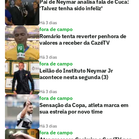
Pai de Neymar analisa fala de Cuca:
'Talvez tenha sido infeliz'
Há 3 dias
fora de campo
Romário tenta reverter penhora de
valores a receber da CazéTV
Há 3 dias
fora de campo
Leilão do Instituto Neymar Jr
acontece nesta segunda (3)
Há 3 dias
fora de campo
Sensação da Copa, atleta marca em
sua estreia por novo time
Há 3 dias
fora de campo