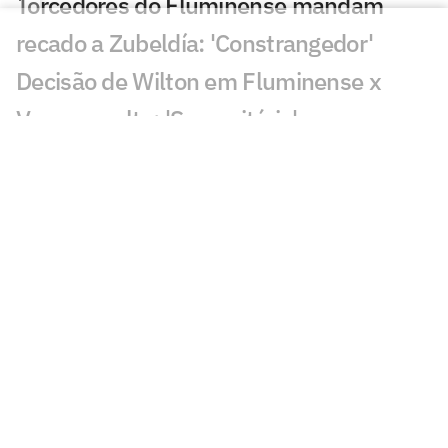
Torcedores do Fluminense mandam
recado a Zubeldía: 'Constrangedor'
Decisão de Wilton em Fluminense x
Vasco revolta: 'Sem critério'
Decisão da arbitragem em Fortaleza x
Palmeiras choca: 'Claríssimo'
Torcedores enxergam falha de Fábio em
gol do Vasco: 'Feia'
Golaço de Brenner em Fluminense x
Vasco assusta torcedores: 'Lei do ex'
Veja gols em Fluminense x Vasco: Puma
garante classificação do cruz-maltino