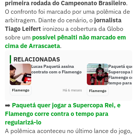
primeira rodada do Campeonato Brasileiro
.
O confronto foi marcado por uma polêmica de
arbitragem. Diante do cenário, o
jornalista
Tiago Leifert
ironizou a cobertura da Globo
sobre um
possível pênalti não marcado em
cima de Arrascaeta
.
RELACIONADAS
Lucas Paquetá assina
Paquetá quer 
contrato com o Flamengo
Supercopa Rei
Flamengo corr
tempo para re
Flamengo
Há 6 meses
Flamengo
➡️
Paquetá quer jogar a Supercopa Rei, e
Flamengo corre contra o tempo para
regularizá-lo
A polêmica aconteceu no último lance do jogo,