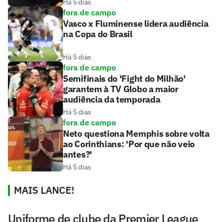
Há 5 dias
fora de campo
Vasco x Fluminense lidera audiência
na Copa do Brasil
Há 5 dias
fora de campo
Semifinais do 'Fight do Milhão'
garantem à TV Globo a maior
audiência da temporada
Há 5 dias
fora de campo
Neto questiona Memphis sobre volta
ao Corinthians: 'Por que não veio
antes?'
Há 5 dias
MAIS LANCE!
Uniforme de clube da Premier League