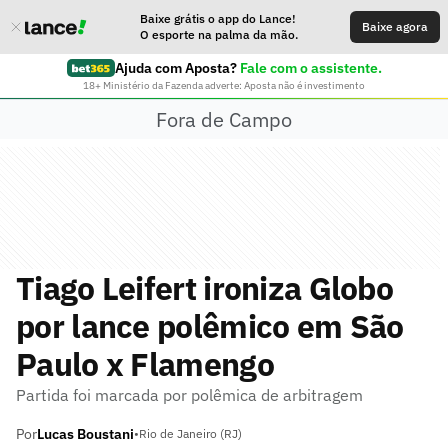
Baixe grátis o app do Lance!
Baixe agora
O esporte na palma da mão.
Ajuda com Aposta?
Fale com o assistente.
18+ Ministério da Fazenda adverte: Aposta não é investimento
Fora de Campo
Tiago Leifert ironiza Globo
por lance polêmico em São
Paulo x Flamengo
Partida foi marcada por polêmica de arbitragem
Por
Lucas Boustani
•
Rio de Janeiro (RJ)