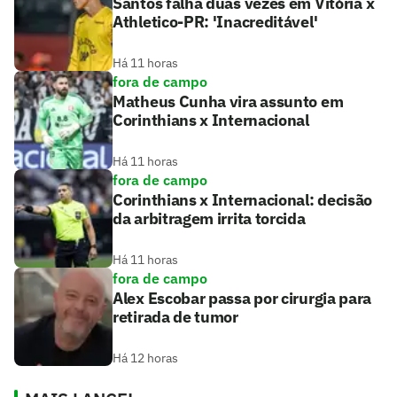
Santos falha duas vezes em Vitória x
Athletico-PR: 'Inacreditável'
Há 11 horas
fora de campo
Matheus Cunha vira assunto em
Corinthians x Internacional
Há 11 horas
fora de campo
Corinthians x Internacional: decisão
da arbitragem irrita torcida
Há 11 horas
fora de campo
Alex Escobar passa por cirurgia para
retirada de tumor
Há 12 horas