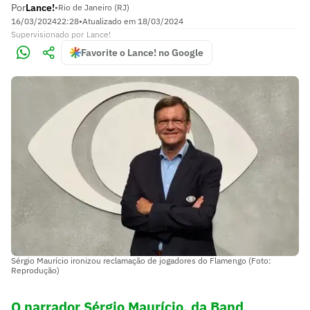
Por
Lance!
•
Rio de Janeiro (RJ)
16/03/2024
22:28
•
Atualizado em
18/03/2024
Supervisionado
por
Lance!
Favorite o Lance! no Google
Sérgio Maurício ironizou reclamação de jogadores do Flamengo (Foto:
Reprodução)
O narrador Sérgio Maurício, da Band
,