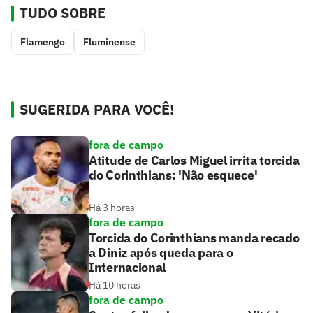
TUDO SOBRE
Flamengo
Fluminense
SUGERIDA PARA VOCÊ!
fora de campo
Atitude de Carlos Miguel irrita torcida
do Corinthians: 'Não esquece'
Há 3 horas
fora de campo
Torcida do Corinthians manda recado
a Diniz após queda para o
Internacional
Há 10 horas
fora de campo