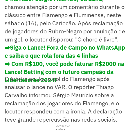
chamou atenção por um comentário durante o
clássico entre Flamengo e Fluminense, neste
sábado (16), pelo Cariocão. Após reclamação
de jogadores do Rubro-Negro por anulação de
um gol, o locutor disparou: "O choro é livre".
➡️Siga o Lance! Fora de Campo no WhatsApp
e saiba o que rola fora das 4 linhas
➡️
Com R$100, você pode faturar R$2000 na
Lance! Betting com o futuro campeão da
O árbitro anulou o gol do Flamengo após
Libertadores 2024!
analisar o lance no VAR. O repórter Thiago
Carvalho informou Sérgio Maurício sobre a
reclamação dos jogadores do Flamengo, e o
locutor respondeu com a ironia. A declaração
teve grande repercussão nas redes sociais.
CONTINUA