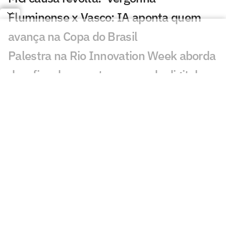
Fluminense x Vasco: IA aponta quem
avança na Copa do Brasil
Palestra na Rio Innovation Week aborda
desafios do esporte no mundo digital
Sormani pede jogador do Palmeiras na
Seleção: 'Vamos lamentar'
Diego avalia possível chegada de
Almada ao Flamengo: 'Excelente'
Maestro Júnior critica José Boto, do
Flamengo: 'Quero ver resultados'
Gabriel Medina anuncia perda de filho