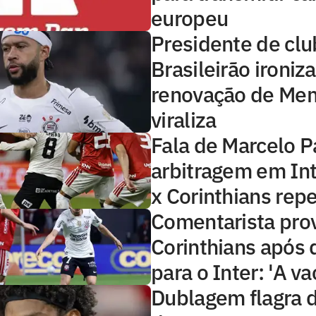
europeu
Presidente de clu
Brasileirão ironiza
renovação de Me
viraliza
Fala de Marcelo P
arbitragem em Int
x Corinthians rep
Comentarista pro
Corinthians após 
para o Inter: 'A va
Dublagem flagra 