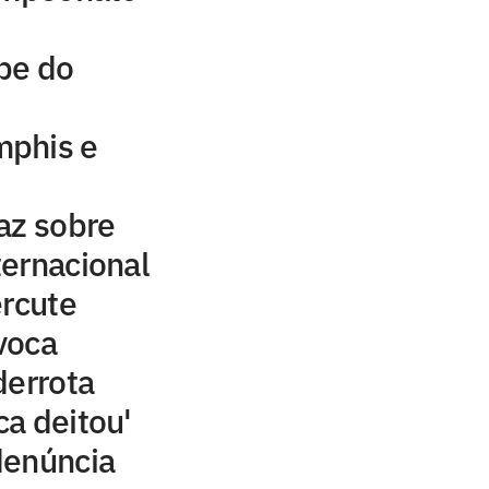
be do
mphis e
az sobre
ernacional
ercute
voca
derrota
ca deitou'
denúncia