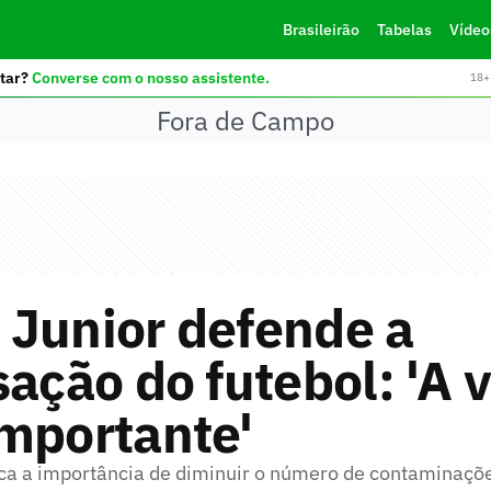
Brasileirão
Tabelas
Vídeo
tar?
Converse com o nosso assistente.
18+ 
Fora de Campo
 Junior defende a
sação do futebol: 'A v
mportante'
ca a importância de diminuir o número de contaminaçõ