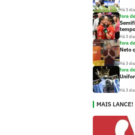
Há 3 dia
fora d
Semifi
tempo
Há 3 dia
fora d
Neto q
Há 3 dia
fora d
Unifo
Há 3 dia
MAIS LANCE!