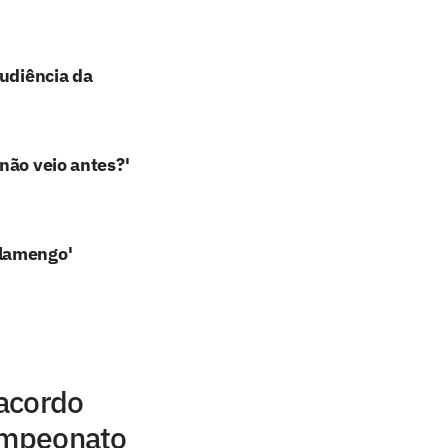
audiência da
não veio antes?'
Flamengo'
acordo
campeonato