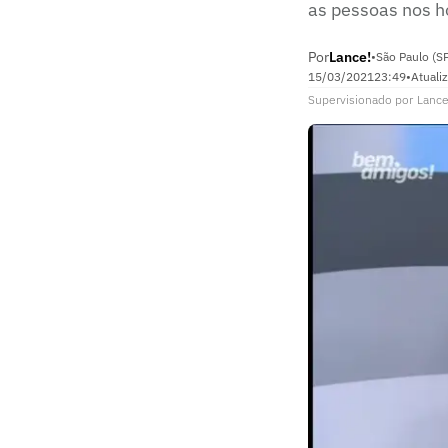
as pessoas nos h
Por
Lance!
•
São Paulo (S
15/03/2021
23:49
•
Atuali
Supervisionado
por
Lance