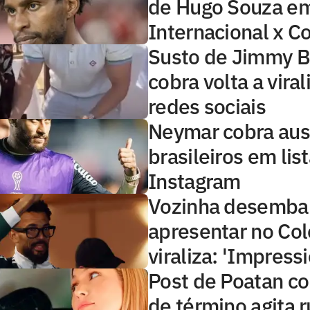
de Hugo Souza e
Internacional x Co
Susto de Jimmy B
cobra volta a viral
redes sociais
Neymar cobra aus
brasileiros em lis
Instagram
Vozinha desembar
apresentar no Col
viraliza: 'Impress
Post de Poatan c
de término agita 