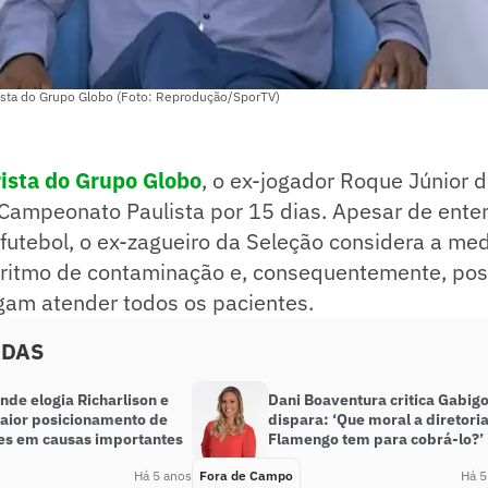
ista do Grupo Globo (Foto: Reprodução/SporTV)
ista do Grupo Globo
, o ex-jogador Roque Júnior 
 Campeonato Paulista por 15 dias. Apesar de ente
futebol, o ex-zagueiro da Seleção considera a me
 ritmo de contaminação e, consequentemente, poss
gam atender todos os pacientes.
ADAS
de elogia Richarlison e
Dani Boaventura critica Gabigo
aior posicionamento de
dispara: ‘Que moral a diretori
es em causas importantes
Flamengo tem para cobrá-lo?’
Há 5 anos
Fora de Campo
Há 5