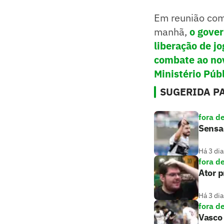
Em reunião com
manhã,
o gover
liberação de j
combate ao nov
Ministério Públ
SUGERIDA PA
fora d
Sensaç
Há 3 dia
fora d
Ator 
Há 3 dia
fora d
Vasco 