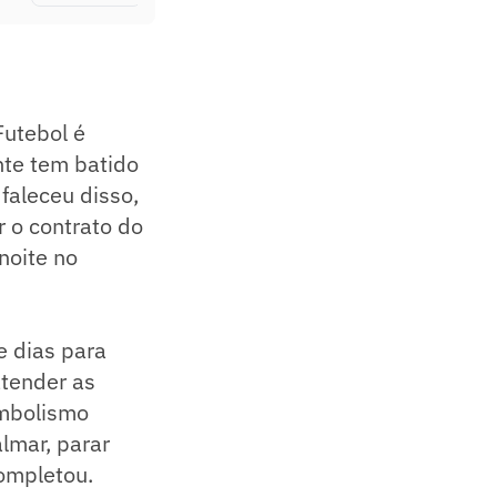
Futebol é
nte tem batido
 faleceu disso,
r o contrato do
noite no
e dias para
atender as
imbolismo
lmar, parar
completou.