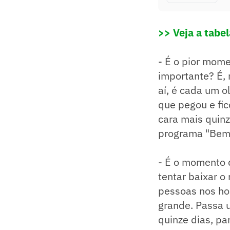
>> Veja a tabe
- É o pior mome
importante? É, 
aí, é cada um o
que pegou e fic
cara mais quinz
programa "Bem,
- É o momento d
tentar baixar o
pessoas nos hos
grande. Passa 
quinze dias, pa