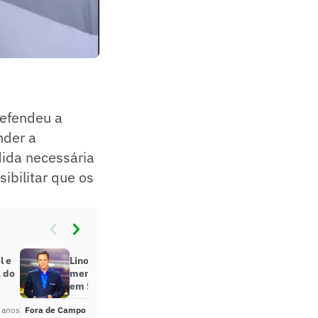
defendeu a
nder a
dida necessária
ibilitar que os
l e
Lino entende que seria um ‘mal
a do
menor’ a manutenção do Paulistão
em São Paulo
 anos
Fora de Campo
Há 5 anos