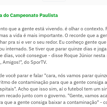
la do Campeonato Paulista
nto que a gente está vivendo. é olhar o contexto. 
mas a vida é mais importante. O recorde que a ge
lhar pra si e ver o seu redor. Eu conheço gente que
ou internado. Se tiver que parar quinze dias e joga
e dias, você consegue - disse Roque Júnior nesta 
 Amigos!", do SporTV.
e você parar e falar "cara, nós vamos parar quinz
 ritmo de contaminação para que a gente consiga 
pitais". Acho que isso sim, aí o futebol tem um s
um recado junto com o governo. "Gente, vamos aca
ra que a gente consiga baixar a contaminação" - 