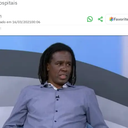
ospitais
P)
Favorit
zado em
16/03/2021
00:06
!