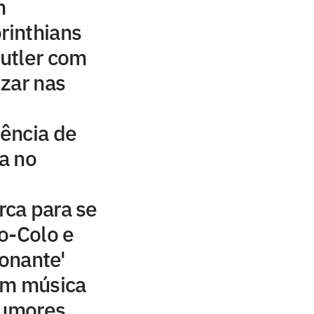
m
rinthians
utler com
izar nas
ência de
ta no
ca para se
o-Colo e
ionante'
om música
rumores