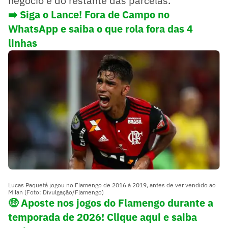
negócio e do restante das parcelas.
➡️ Siga o Lance! Fora de Campo no
WhatsApp e saiba o que rola fora das 4
linhas
Lucas Paquetá jogou no Flamengo de 2016 à 2019, antes de ver vendido ao
Milan (Foto: Divulgação/Flamengo)
🤑 Aposte nos jogos do Flamengo durante a
temporada de 2026! Clique aqui e saiba