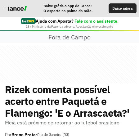
Baixe grátis o app do Lance!
Baixe agora
O esporte na palma da mão.
Ajuda com Aposta?
Fale com o assistente.
18+ Ministério da Fazenda adverte: Aposta não é investimento
Fora de Campo
Rizek comenta possível
acerto entre Paquetá e
Flamengo: 'E o Arrascaeta?'
Meia está próximo de retornar ao futebol brasileiro
Por
Breno Prata
•
Rio de Janeiro (RJ)