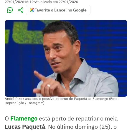
27/01/2026
16:19
•
Atualizado em
27/01/2026
Favorite o Lance! no Google
André Rizek analisou o possível retorno de Paquetá ao Flamengo (Foto:
Reprodução / Instagram)
O
Flamengo
está perto de repatriar o meia
Lucas Paquetá
. No último domingo (25), o