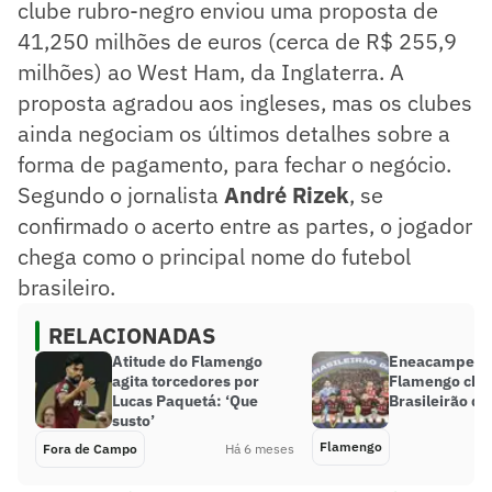
clube rubro-negro enviou uma proposta de
41,250 milhões de euros (cerca de R$ 255,9
milhões) ao West Ham, da Inglaterra. A
proposta agradou aos ingleses, mas os clubes
ainda negociam os últimos detalhes sobre a
forma de pagamento, para fechar o negócio.
Segundo o jornalista
André Rizek
, se
confirmado o acerto entre as partes, o jogador
chega como o principal nome do futebol
brasileiro.
RELACIONADAS
Atitude do Flamengo
Eneacampeão
agita torcedores por
Flamengo che
Lucas Paquetá: ‘Que
Brasileirão de
susto’
Flamengo
Fora de Campo
Há 6 meses