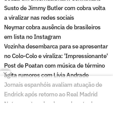
Susto de Jimmy Butler com cobra volta
a viralizar nas redes sociais
Neymar cobra ausência de brasileiros
em lista no Instagram
Vozinha desembarca para se apresentar
no Colo-Colo e viraliza: 'Impressionante'
Post de Poatan com música de término
agita rumores com Lívia Andrade
Jornais espanhóis avaliam atuação de
Endrick após retorno ao Real Madrid
Neto aponta culpado em derrota do