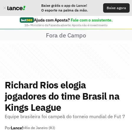
Baixe grátis o app do Lance!
Baixe agora
O esporte na palma da mão.
Ajuda com Aposta?
Fale com o assistente.
18+ Ministério da Fazenda adverte: Aposta não é investimento
Fora de Campo
Richard Rios elogia
jogadores do time Brasil na
Kings League
Equipe brasileira foi campeã do torneio mundial de Fut 7
Por
Lance!
•
Rio de Janeiro (RJ)