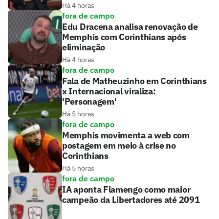
Há 4 horas
fora de campo
Edu Dracena analisa renovação de
Memphis com Corinthians após
eliminação
Há 4 horas
fora de campo
Fala de Matheuzinho em Corinthians
x Internacional viraliza:
'Personagem'
Há 5 horas
fora de campo
Memphis movimenta a web com
postagem em meio à crise no
Corinthians
Há 5 horas
fora de campo
IA aponta Flamengo como maior
campeão da Libertadores até 2091