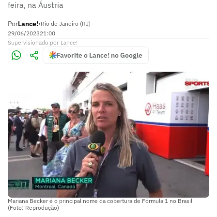
feira, na Áustria
Por
Lance!
•
Rio de Janeiro (RJ)
29/06/2023
21:00
Supervisionado
por
Lance!
Favorite o Lance! no Google
Mariana Becker é o principal nome da cobertura de Fórmula 1 no Brasil
(Foto: Reprodução)