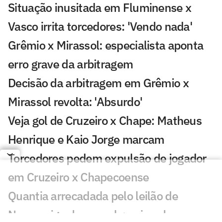
Situação inusitada em Fluminense x
Vasco irrita torcedores: 'Vendo nada'
Grêmio x Mirassol: especialista aponta
erro grave da arbitragem
Decisão da arbitragem em Grêmio x
Mirassol revolta: 'Absurdo'
Veja gol de Cruzeiro x Chape: Matheus
Henrique e Kaio Jorge marcam
Torcedores pedem expulsão de jogador
em Cruzeiro x Chapecoense
Quantia arrecadada pelo leilão de
Neymar iguala recorde; veja valor