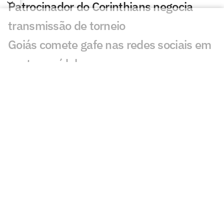
Patrocinador do Corinthians negocia
transmissão de torneio
Goiás comete gafe nas redes sociais em
post para ídolo
Europeus reagem a Estevão em Chelsea
x Juventus: 'Precisa'
Veja gol em Chelsea x Juventus: Edon
Zhegrova decide amistoso
Romário perde recurso em ação de ex-
presidente da CBF; entenda
Dublador revela fala de Neymar a
torcedor do Remo: 'Vem aqui'