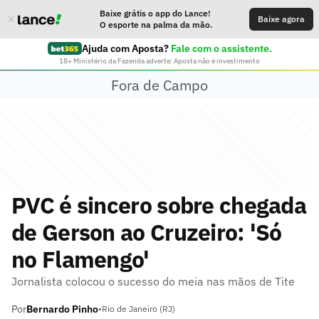
Baixe grátis o app do Lance!
Baixe agora
O esporte na palma da mão.
Ajuda com Aposta?
Fale com o assistente.
18+ Ministério da Fazenda adverte: Aposta não é investimento
Fora de Campo
PVC é sincero sobre chegada
de Gerson ao Cruzeiro: 'Só
no Flamengo'
Jornalista colocou o sucesso do meia nas mãos de Tite
Por
Bernardo Pinho
•
Rio de Janeiro (RJ)