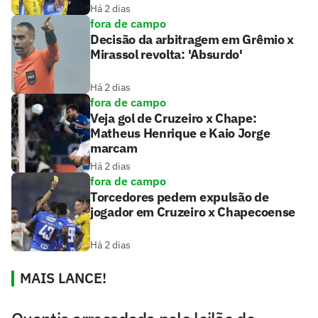
Há 2 dias
fora de campo
Decisão da arbitragem em Grêmio x
Mirassol revolta: 'Absurdo'
Há 2 dias
fora de campo
Veja gol de Cruzeiro x Chape:
Matheus Henrique e Kaio Jorge
marcam
Há 2 dias
fora de campo
Torcedores pedem expulsão de
jogador em Cruzeiro x Chapecoense
Há 2 dias
MAIS LANCE!