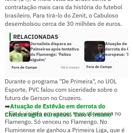
contratação mais cara da história do futebol
brasileiro. Para tirá-lo do Zenit, o Cabuloso
desembolsou cerca de 30 milhões de euros.
RELACIONADAS
Jornalista dispara ao
Atuação de E
Palmeiras após tentativa
derrota do Che
do Flamengo: ‘Faltou
europeus: ‘Iss
alguém’
Fora de Campo
Fora de Campo
Há 6 meses
Durante o programa "De Primeira", no UOL
Esporte, PVC falou com siceridade sobre o
futuro de Gerson no Cruzeiro.
➡️
Atuação de Estêvão em derrota do
- Ele é viciado em vencer, mas só venceu no
Chelsea agita europeus: 'Isso é insano'
Flamengo. Só venceu no Flamengo. No
Fluminense ele ganhou a Primeira Liga, que é