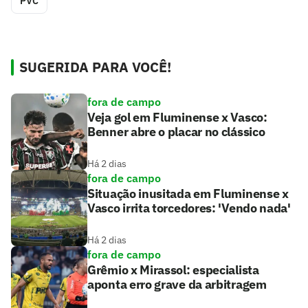
PVC
SUGERIDA PARA VOCÊ!
fora de campo
Veja gol em Fluminense x Vasco:
Benner abre o placar no clássico
Há 2 dias
fora de campo
Situação inusitada em Fluminense x
Vasco irrita torcedores: 'Vendo nada'
Há 2 dias
fora de campo
Grêmio x Mirassol: especialista
aponta erro grave da arbitragem