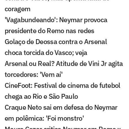
coragem
'Vagabundeando': Neymar provoca
presidente do Remo nas redes
Golaço de Deossa contra o Arsenal
choca torcida do Vasco; veja
Arsenal ou Real? Atitude de Vini Jr agita
torcedores: 'Vem aí'
CineFoot: Festival de cinema de futebol
chega ao Rio e São Paulo
Craque Neto sai em defesa do Neymar
em polêmica: 'Foi monstro'
Mauro Cezar critica Neymar em Remo x