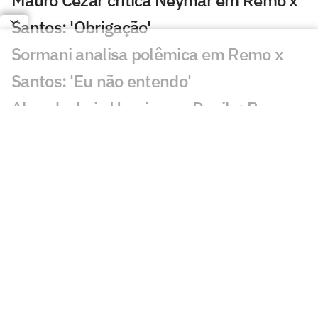
Santos: 'Obrigação'
Sormani analisa polêmica em Remo x
Santos: 'Eu não entendo'
Almada, Luiz Henrique e Danilo: Braune
é sincero sobre negociações
Patrocinador do Corinthians negocia
transmissão de torneio
Goiás comete gafe nas redes sociais em
post para ídolo
Europeus reagem a Estevão em Chelsea
x Juventus: 'Precisa'