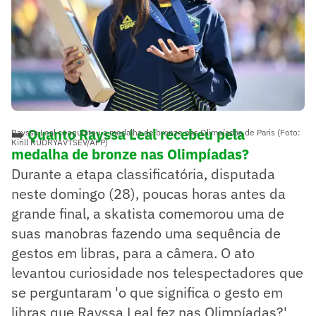
➡️
Quanto Rayssa Leal recebeu pela
Rayssa Leal conquistou a medalha de bronze nas Olimpíadas de Paris (Foto:
Kirill KUDRYAVTSEV/AFP)
medalha de bronze nas Olimpíadas?
Durante a etapa classificatória, disputada
neste domingo (28), poucas horas antes da
grande final, a skatista comemorou uma de
suas manobras fazendo uma sequência de
gestos em libras, para a câmera. O ato
levantou curiosidade nos telespectadores que
se perguntaram 'o que significa o gesto em
libras que Rayssa Leal fez nas Olimpíadas?'