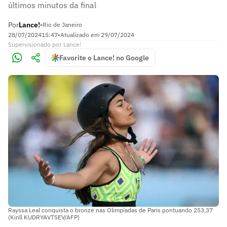
últimos minutos da final
Por
Lance!
•
Rio de Janeiro
28/07/2024
15:47
•
Atualizado em
29/07/2024
Supervisionado
por
Lance!
Favorite o Lance! no Google
Rayssa Leal conquista o bronze nas Olimpíadas de Paris pontuando 253,37
(Kirill KUDRYAVTSEV/AFP)