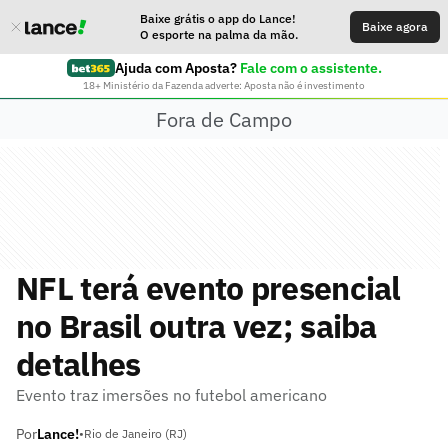
Baixe grátis o app do Lance!
Baixe agora
O esporte na palma da mão.
Ajuda com Aposta?
Fale com o assistente.
18+ Ministério da Fazenda adverte: Aposta não é investimento
Fora de Campo
NFL terá evento presencial
no Brasil outra vez; saiba
detalhes
Evento traz imersões no futebol americano
Por
Lance!
•
Rio de Janeiro (RJ)