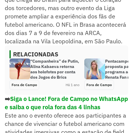
dos torcedores, mas outro evento da Liga
promete ampliar a experiência dos fãs de
futebol americano. O NFL in Brasa acontecerá
dos dias 7 a 9 de fevereiro na ARCA,
localizada na Vila Leopoldina, em São Paulo.
RELACIONADAS
“Companheira” de Putin,
Pentacampeão
Alina Kabaeva retorna
proposta para
aos holofotes por conta
programa ao l
dos Jogos do Brics
Renata Fan na
Fora de Campo
Há 1 ano
Fora de Campo
➡️
Siga o Lance! Fora de Campo no WhatsApp
e saiba o que rola fora das 4 linhas
Este ano o evento oferece aos participantes a
chance de vivenciar o futebol americano com
atividades imersivas como a estação de field