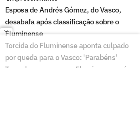
Esposa de Andrés Gómez, do Vasco,
desabafa após classificação sobre o
Fluminense
Torcida do Fluminense aponta culpado
por queda para o Vasco: 'Parabéns'
Torcedores provocam Fluminense após
eliminação; veja memes
Puma, do Vasco, revela drama familiar:
'Meu pai luta pela vida'
Torcedores do Fluminense mandam
recado a Zubeldía: 'Constrangedor'