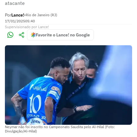
atacante
Por
Lance!
•
Rio de Janeiro (RJ)
17/01/2025
05:40
Supervisionado
por
Lance!
Favorite o Lance! no Google
Neymar não foi inscrito no Campeonato Saudita pelo Al-Hilal (Foto:
Divulgação/Al-Hilal)