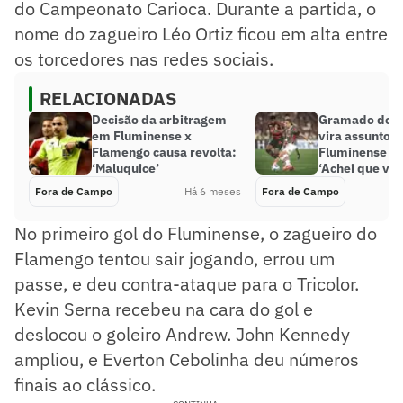
do Campeonato Carioca. Durante a partida, o
nome do zagueiro Léo Ortiz ficou em alta entre
os torcedores nas redes sociais.
RELACIONADAS
Decisão da arbitragem
Gramado do 
em Fluminense x
vira assunto 
Flamengo causa revolta:
Fluminense x
‘Maluquice’
‘Achei que ver
Fora de Campo
Há 6 meses
Fora de Campo
No primeiro gol do Fluminense, o zagueiro do
Flamengo tentou sair jogando, errou um
passe, e deu contra-ataque para o Tricolor.
Kevin Serna recebeu na cara do gol e
deslocou o goleiro Andrew. John Kennedy
ampliou, e Everton Cebolinha deu números
finais ao clássico.