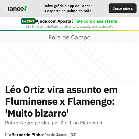
Baixe grátis o app do Lance!
Baixe agora
O esporte na palma da mão.
Ajuda com Aposta?
Fale com o assistente.
18+ Ministério da Fazenda adverte: Aposta não é investimento
Fora de Campo
Léo Ortiz vira assunto em
Fluminense x Flamengo:
'Muito bizarro'
Rubro-Negro perdeu por 2 a 1 no Maracanã
Por
Bernardo Pinho
•
Rio de Janeiro (RJ)