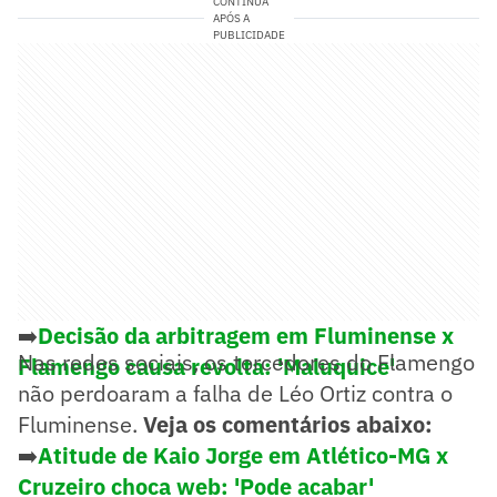
CONTINUA
APÓS A
PUBLICIDADE
➡️
Decisão da arbitragem em Fluminense x
Nas redes sociais, os torcedores do Flamengo
Flamengo causa revolta: 'Maluquice'
não perdoaram a falha de Léo Ortiz contra o
Fluminense.
Veja os comentários abaixo:
➡️
Atitude de Kaio Jorge em Atlético-MG x
Cruzeiro choca web: 'Pode acabar'