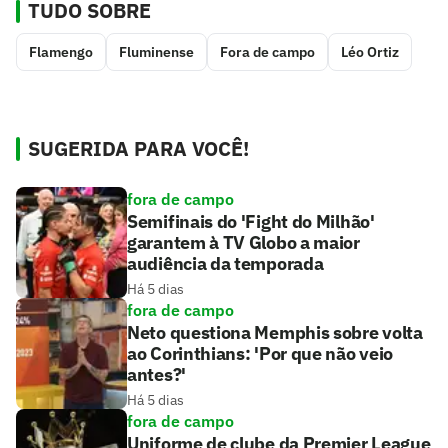
TUDO SOBRE
Flamengo
Fluminense
Fora de campo
Léo Ortiz
SUGERIDA PARA VOCÊ!
fora de campo
Semifinais do 'Fight do Milhão'
garantem à TV Globo a maior
audiência da temporada
Há 5 dias
fora de campo
Neto questiona Memphis sobre volta
ao Corinthians: 'Por que não veio
antes?'
Há 5 dias
fora de campo
Uniforme de clube da Premier League