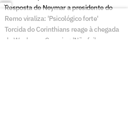
Resposta de Neymar a presidente do
Remo viraliza: 'Psicológico forte'
Torcida do Corinthians reage à chegada
de Wesley ao Cruzeiro: 'Não foi'
Bárbara Coelho confia no Fluminense
contra o Vasco, mas aponta falta de
coragem
'Vagabundeando': Neymar provoca
presidente do Remo nas redes
Golaço de Deossa contra o Arsenal
choca torcida do Vasco; veja
Arsenal ou Real? Atitude de Vini Jr agita