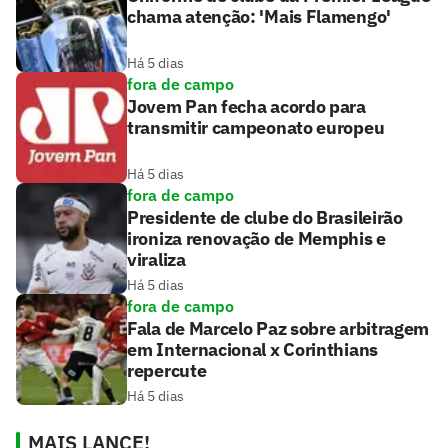
chama atenção: 'Mais Flamengo'
Há 5 dias
fora de campo
Jovem Pan fecha acordo para
transmitir campeonato europeu
Há 5 dias
fora de campo
Presidente de clube do Brasileirão
ironiza renovação de Memphis e
viraliza
Há 5 dias
fora de campo
Fala de Marcelo Paz sobre arbitragem
em Internacional x Corinthians
repercute
Há 5 dias
MAIS LANCE!