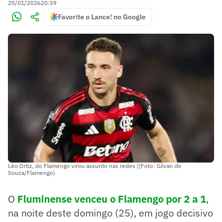
25/01/2026
20:59
Favorite o Lance! no Google
Léo Ortiz, do Flamengo virou assunto nas redes ((Foto: Gilvan de
Souza/Flamengo)
O
Fluminense venceu o Flamengo por 2 a 1
,
na noite deste domingo (25), em jogo decisivo