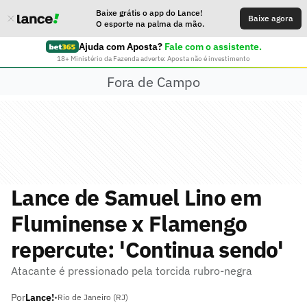
Baixe grátis o app do Lance!
Baixe agora
O esporte na palma da mão.
Ajuda com Aposta?
Fale com o assistente.
18+ Ministério da Fazenda adverte: Aposta não é investimento
Fora de Campo
Lance de Samuel Lino em
Fluminense x Flamengo
repercute: 'Continua sendo'
Atacante é pressionado pela torcida rubro-negra
Por
Lance!
•
Rio de Janeiro (RJ)