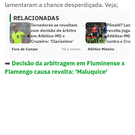
lamentaram a chance desperdiçada. Veja;
RELACIONADAS
Torcedores se revoltam
Pênalti? Lanc
com decisão de árbitro
revolta jogad
em Atlético-MG x
Atlético-MG no
Cruzeiro: ‘Claríssimo’
contra o Cruze
Fora de Campo
Há 6 meses
Atlético Mineiro
➡️
Decisão da arbitragem em Fluminense x
Flamengo causa revolta: 'Maluquice'