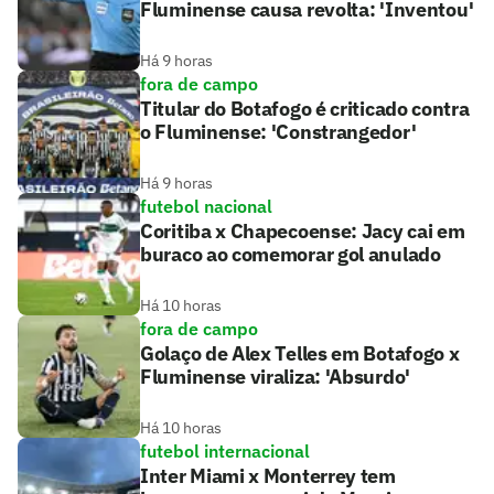
Fluminense causa revolta: 'Inventou'
Há 9 horas
fora de campo
Titular do Botafogo é criticado contra
o Fluminense: 'Constrangedor'
Há 9 horas
futebol nacional
Coritiba x Chapecoense: Jacy cai em
buraco ao comemorar gol anulado
Há 10 horas
fora de campo
Golaço de Alex Telles em Botafogo x
Fluminense viraliza: 'Absurdo'
Há 10 horas
futebol internacional
Inter Miami x Monterrey tem