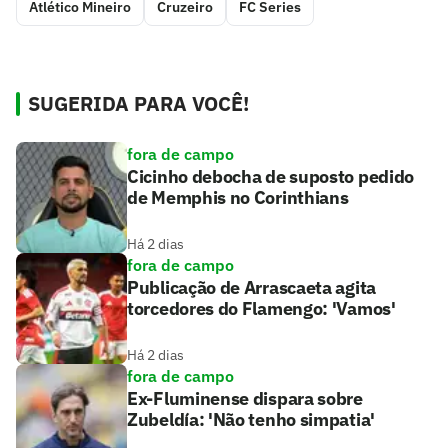
Atlético Mineiro
Cruzeiro
FC Series
SUGERIDA PARA VOCÊ!
fora de campo
Cicinho debocha de suposto pedido
de Memphis no Corinthians
Há 2 dias
fora de campo
Publicação de Arrascaeta agita
torcedores do Flamengo: 'Vamos'
Há 2 dias
fora de campo
Ex-Fluminense dispara sobre
Zubeldía: 'Não tenho simpatia'