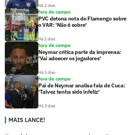
Há 2 dias
fora de campo
PVC detona nota do Flamengo sobre
o VAR: 'Não é sobre'
Há 2 dias
fora de campo
Neymar critica parte da imprensa:
'Vai adoecer os jogadores'
Há 3 dias
fora de campo
Pai de Neymar analisa fala de Cuca:
'Talvez tenha sido infeliz'
Há 3 dias
MAIS LANCE!