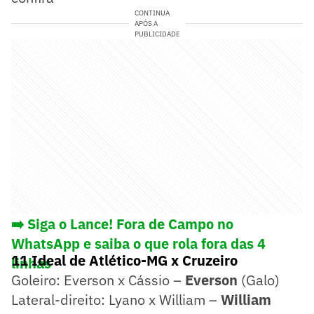
CONTINUA
APÓS A
PUBLICIDADE
➡️ Siga o Lance! Fora de Campo no
WhatsApp e saiba o que rola fora das 4
11 Ideal de Atlético-MG x Cruzeiro
linhas
Goleiro: Everson x Cássio –
Everson
(Galo)
Lateral-direito: Lyano x William –
William