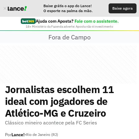
Baixe grátis o app do Lance!
Baixe agora
O esporte na palma da mão.
Ajuda com Aposta?
Fale com o assistente.
18+ Ministério da Fazenda adverte: Aposta não é investimento
Fora de Campo
Jornalistas escolhem 11
ideal com jogadores de
Atlético-MG e Cruzeiro
Clássico mineiro acontece pela FC Series
Por
Lance!
•
Rio de Janeiro (RJ)