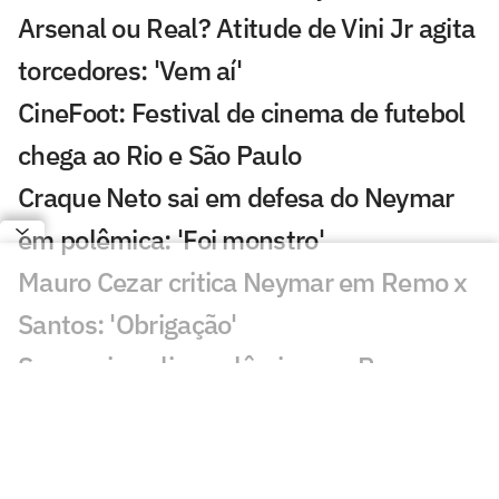
Arsenal ou Real? Atitude de Vini Jr agita
torcedores: 'Vem aí'
CineFoot: Festival de cinema de futebol
chega ao Rio e São Paulo
Craque Neto sai em defesa do Neymar
em polêmica: 'Foi monstro'
Mauro Cezar critica Neymar em Remo x
Santos: 'Obrigação'
Sormani analisa polêmica em Remo x
Santos: 'Eu não entendo'
Almada, Luiz Henrique e Danilo: Braune
é sincero sobre negociações