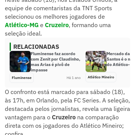
equipe de comentaristas da TNT Sports
selecionou os melhores jogadores de
Atlético-MG
e
Cruzeiro
, formando uma
seleção ideal.
RELACIONADAS
Fluminense faz acordo
Mercado da Bo
com Zenit por Claudinho,
Santos é o nov
mas Arias é pivô de
do Atlético-M
impasse
Atlético Mineiro
Fluminense
Há 1 ano
O confronto está marcado para sábado (18),
às 17h, em Orlando, pela FC Series. A seleção,
destacada pelos jornalistas, revela uma ligeira
vantagem para o
Cruzeiro
na comparação
direta com os jogadores do Atlético Mineiro;
confira