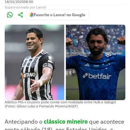
18/01/2025
08:00
Supervisionado
por
Lance!
Favorite o Lance! no Google
Atlético-MG x Cruzeiro pode contar com rivalidade entre Hulk e Gabigol
(Fotos: Gilosn Lobo e Fernando Moreno/AGIF)
Antecipando o
clássico mineiro
que acontece
neste sábado (18), nos Estados Unidos, a