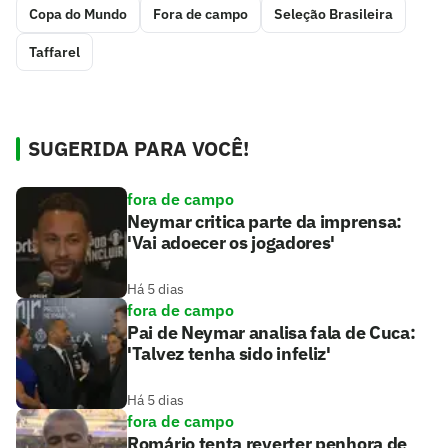
Copa do Mundo
Fora de campo
Seleção Brasileira
Taffarel
SUGERIDA PARA VOCÊ!
fora de campo
Neymar critica parte da imprensa:
'Vai adoecer os jogadores'
Há 5 dias
fora de campo
Pai de Neymar analisa fala de Cuca:
'Talvez tenha sido infeliz'
Há 5 dias
fora de campo
Romário tenta reverter penhora de