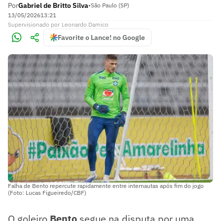
Por
Gabriel de Britto Silva
•
São Paulo (SP)
13/05/2026
13:21
Supervisionado
por
Leonardo Damico
Favorite o Lance! no Google
Falha de Bento repercute rapidamente entre internautas após fim do jogo
(Foto: Lucas Figueiredo/CBF)
O goleiro
Bento
segue na disputa por uma