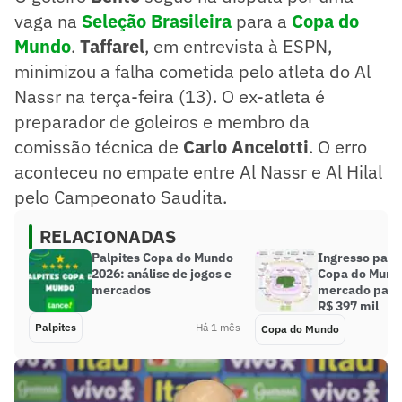
vaga na
Seleção Brasileira
para a
Copa do
Mundo
.
Taffarel
, em entrevista à ESPN,
minimizou a falha cometida pelo atleta do Al
Nassr na terça-feira (13). O ex-atleta é
preparador de goleiros e membro da
comissão técnica de
Carlo Ancelotti
. O erro
aconteceu no empate entre Al Nassr e Al Hilal
pelo Campeonato Saudita.
RELACIONADAS
Palpites Copa do Mundo
Ingresso para 
2026: análise de jogos e
Copa do Mund
mercados
mercado paral
R$ 397 mil
Palpites
Há 1 mês
Copa do Mundo