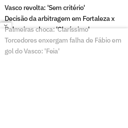
Vasco revolta: 'Sem critério'
Decisão da arbitragem em Fortaleza x
Palmeiras choca: 'Claríssimo'
Torcedores enxergam falha de Fábio em
gol do Vasco: 'Feia'
Golaço de Brenner em Fluminense x
Vasco assusta torcedores: 'Lei do ex'
Veja gols em Fluminense x Vasco: Puma
garante classificação do cruz-maltino
Situação inusitada em Fluminense x
Vasco irrita torcedores: 'Vendo nada'
Grêmio x Mirassol: especialista aponta