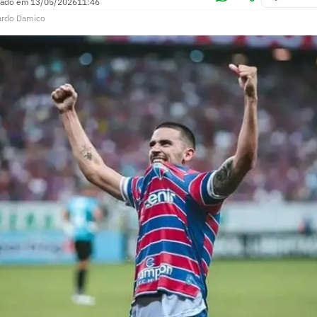
zado em
13/05/2026
11:46
ardo Damico