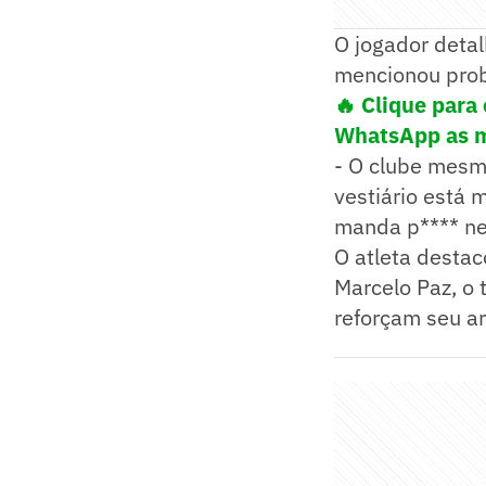
O jogador detal
mencionou prob
🔥 Clique para
WhatsApp as me
- O clube mesm
vestiário está
manda p**** ne
O atleta destac
Marcelo Paz, o
reforçam seu a