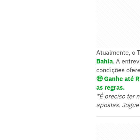
Atualmente, o 
Bahia
. A entre
condições ofer
🤑 Ganhe até R
as regras.
*É preciso ter 
apostas. Jogue