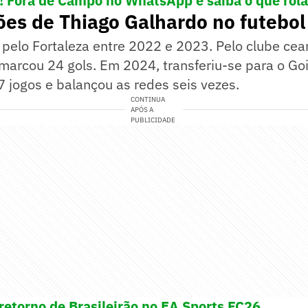
e! Fora de Campo no WhatsApp e saiba o que rola
ões de Thiago Galhardo no futebol 
pelo Fortaleza entre 2022 e 2023. Pelo clube cea
marcou 24 gols. Em 2024, transferiu-se para o Go
7 jogos e balançou as redes seis vezes.
CONTINUA
APÓS A
PUBLICIDADE
retorno de Brasileirão no EA Sports FC26