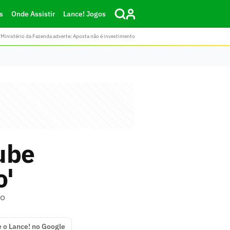
s
Onde Assistir
Lance! Jogos
Ministério da Fazenda adverte: Aposta não é investimento
ube
o'
ro
e o Lance! no Google