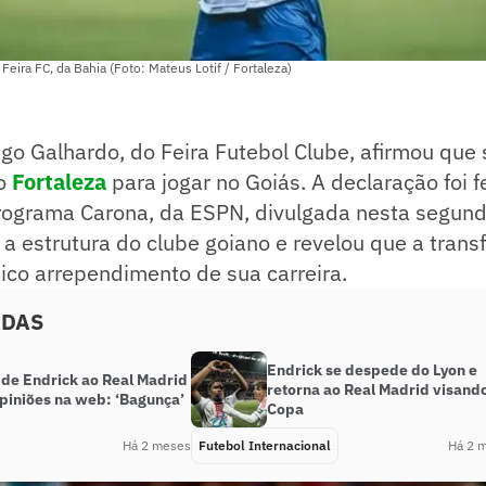
 Feira FC, da Bahia (Foto: Mateus Lotif / Fortaleza)
go Galhardo, do Feira Futebol Clube, afirmou que
 o
Fortaleza
para jogar no Goiás. A declaração foi f
rograma Carona, da ESPN, divulgada nesta segunda
u a estrutura do clube goiano e revelou que a trans
ico arrependimento de sua carreira.
ADAS
Endrick se despede do Lyon e
 de Endrick ao Real Madrid
retorna ao Real Madrid visand
opiniões na web: ‘Bagunça’
Copa
Há 2 meses
Futebol Internacional
Há 2 