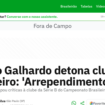
Brasileirão
Tabelas
Vídeo
tar?
Converse com o nosso assistente.
18+ 
Fora de Campo
o Galhardo detona cl
eiro: 'Arrependiment
pou críticas à clube da Série B do Campeonato Brasilei
ilva
•
São Paulo (SP)
Favorit