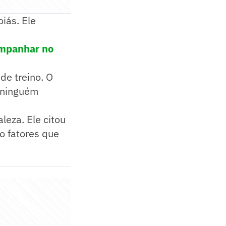
iás. Ele
companhar no
de treino. O
e ninguém
leza. Ele citou
o fatores que