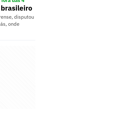
 fora das 4
brasileiro
rense, disputou
iás, onde