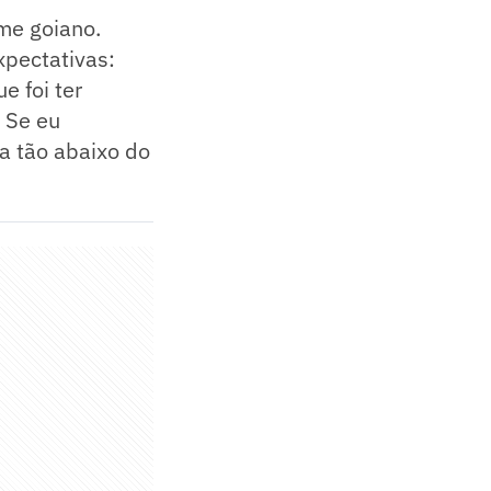
ime goiano.
xpectativas:
e foi ter
. Se eu
ra tão abaixo do