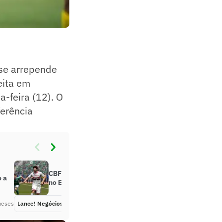
 se arrepende
eita em
-feira (12). O
ferência
CBF negocia retorno de Brasileirão
o a
no EA Sports FC26
meses
Lance! Negócios
Há 2 meses