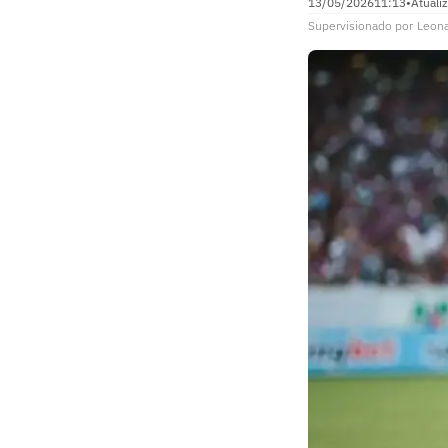
13/05/2026
11:13
•
Atuali
Supervisionado
por
Leon