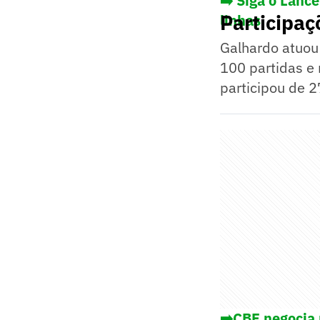
➡️ Siga o Lanc
Participaç
linhas
Galhardo atuou 
100 partidas e 
participou de 2
➡️CBF negocia 