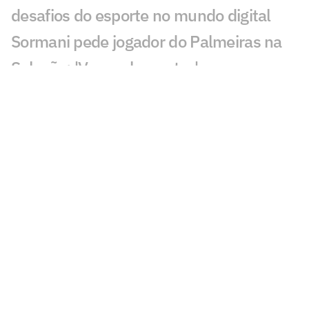
desafios do esporte no mundo digital
Sormani pede jogador do Palmeiras na
Seleção: 'Vamos lamentar'
Diego avalia possível chegada de
Almada ao Flamengo: 'Excelente'
Maestro Júnior critica José Boto, do
Flamengo: 'Quero ver resultados'
Gabriel Medina anuncia perda de filho
com Isabella Arantes
Leilão de Neymar reúne famosos em
meio à polêmica no Santos
Incêndio destrói apartamento de Kayky