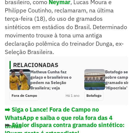
brasileiro, como
Neymar
, Lucas Moura e
Philippe Coutinho, reclamaram, na última
terça-feira (18), do uso de gramados
sintéticos em estádios do Brasil. Determinado
movimento trouxe à tona uma antiga
declaração polêmica do treinador Dunga, ex-
Seleção Brasileira.
RELACIONADAS
Matheus Cunha faz
Botafogo se m
golaço e brasileiros o
sobre campan
pedem na Seleção
gramado sinté
Brasileira; veja
‘Hipocrisia’
Fora de Campo
Há 1 ano
Botafogo
➡️ Siga o Lance! Fora de Campo no
WhatsApp e saiba o que rola fora das 4
➡️
Júnior dispara contra gramado sintético:
linhas