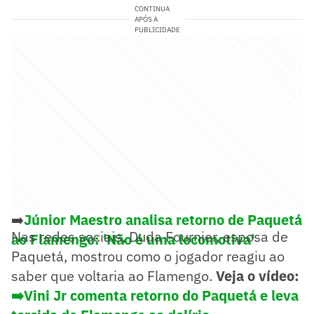
CONTINUA
APÓS A
PUBLICIDADE
➡️
Júnior Maestro analisa retorno de Paquetá
Nas redes sociais, Duda Fournier, esposa de
ao Flamengo: 'Não é uma locomotiva'
Paquetá, mostrou como o jogador reagiu ao
saber que voltaria ao Flamengo.
Veja o vídeo:
➡️Vini Jr comenta retorno do Paquetá e leva