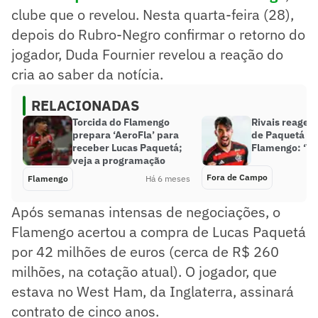
clube que o revelou. Nesta quarta-feira (28),
depois do Rubro-Negro confirmar o retorno do
jogador, Duda Fournier revelou a reação do
cria ao saber da notícia.
RELACIONADAS
Torcida do Flamengo
Rivais reagem
prepara ‘AeroFla’ para
de Paquetá ao
receber Lucas Paquetá;
Flamengo: ‘Te
veja a programação
Fora de Campo
Flamengo
Há 6 meses
Após semanas intensas de negociações, o
Flamengo acertou a compra de Lucas Paquetá
por 42 milhões de euros (cerca de R$ 260
milhões, na cotação atual). O jogador, que
estava no West Ham, da Inglaterra, assinará
contrato de cinco anos.