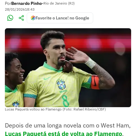
Por
Bernardo Pinho
•
Rio de Janeiro (RJ)
28/01/2026
18:43
Favorite o Lance! no Google
Lucas Paquetá voltou ao Flamengo (Foto: Rafael Ribeiro/CBF)
Depois de uma longa novela com o West Ham,
Lucas Paquetá está de volta ao Flamengo
,