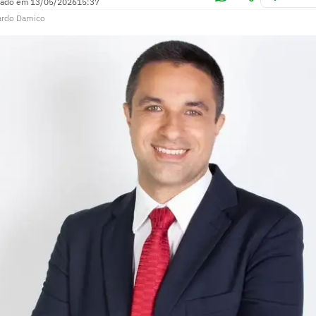
zado em
13/05/2026
15:37
ardo Damico