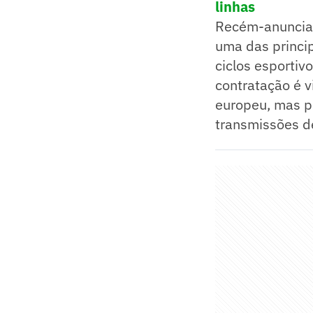
linhas
Recém-anunciad
uma das princi
ciclos esportiv
contratação é v
europeu, mas p
transmissões de