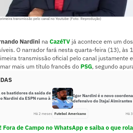
primeira transmissão pelo canal no Youtube (Foto: Reprodução)
rnando Nardini
na
CazéTV
já acontece em um dos
íveis. O narrador fará nesta quarta-feira (13), às 
primeira transmissão oficial pelo canal justamente
rmar mais um título francês do
PSG
, segundo apu
ADAS
 os bastidores da saída de
Igor Nardini é o novo coorden
o Nardini da ESPN rumo à
defensivo do Itajaí Almirantes
Há 2 meses
Futebol Americano
Há 3
e! Fora de Campo no WhatsApp e saiba o que rola