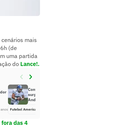
 cenários mais
16h (de
 em uma partida
ração do
Lance!
.
Contratação de peso: Manaus FA
ador
surpreende e acerta com defensor
Andrew Bernardini
 anos
Futebol Americano
Há 3 anos
 fora das 4