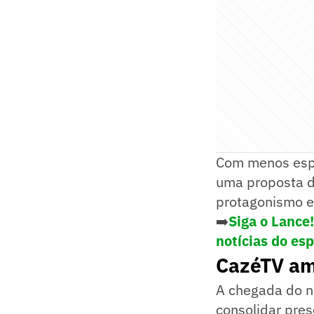
Com menos espa
uma proposta 
protagonismo e
➡️
Siga o Lance
notícias do es
CazéTV amp
A chegada do n
consolidar pre