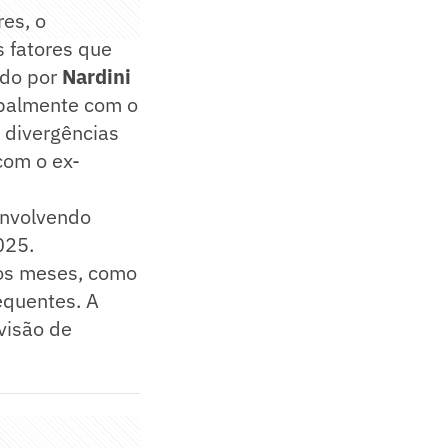
res, o
 fatores que
ado por
Nardini
ipalmente com o
 divergências
com o ex-
 envolvendo
025.
mos meses, como
equentes. A
visão de