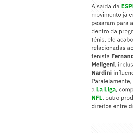
A saída da
ES
movimento já e
pesaram para a
dentro da prog
tênis, ele aca
relacionadas ao
tenista
Fernand
Meligeni
, incl
Nardini
influen
Paralelamente,
a
La Liga
, comp
NFL
, outro pro
direitos entre 