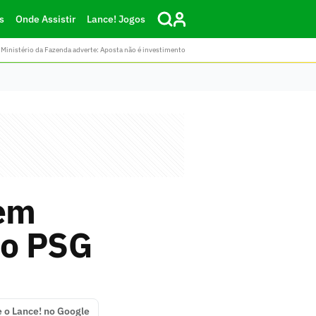
s
Onde Assistir
Lance! Jogos
Ministério da Fazenda adverte: Aposta não é investimento
 em
 ao PSG
e o Lance! no Google