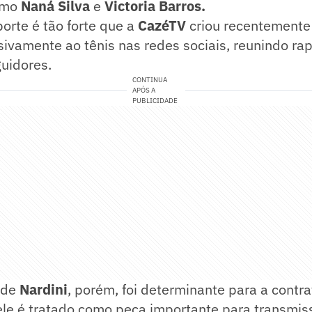
omo
Naná Silva
e
Victoria Barros.
orte é tão forte que a
CazéTV
criou recentemente 
sivamente ao tênis nas redes sociais, reunindo r
uidores.
CONTINUA
APÓS A
PUBLICIDADE
 de
Nardini
, porém, foi determinante para a contra
ele é tratado como peça importante para transmis