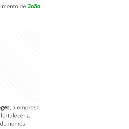
cimento de
João
nger
, a empresa
 fortalecer a
ando nomes