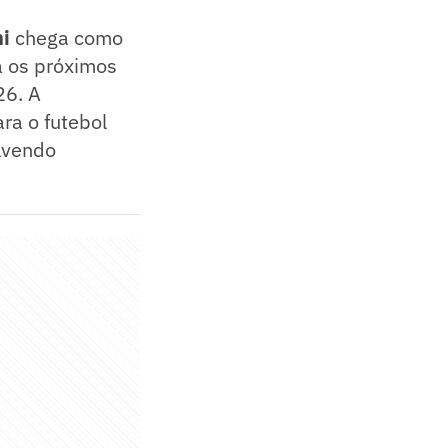
ni
chega como
a os próximos
26. A
ra o futebol
lvendo