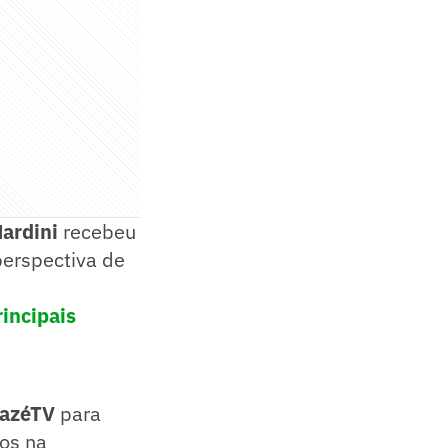
ardini
recebeu
 perspectiva de
incipais
azéTV
para
tos na