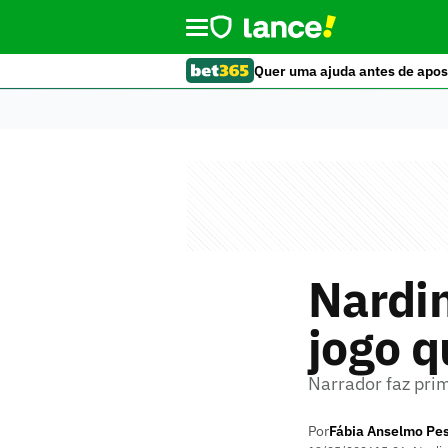
Quer uma ajuda antes de apos
Nardin
jogo q
Narrador faz pri
Por
Fábia Anselmo Pe