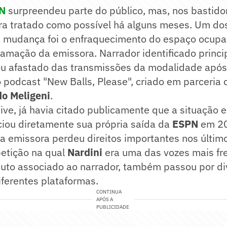
PN
surpreendeu parte do público, mas, nos bastido
ra tratado como possível há alguns meses. Um dos
 mudança foi o enfraquecimento do espaço ocup
ramação da emissora. Narrador identificado princ
bou afastado das transmissões da modalidade após
 podcast "New Balls, Please", criado em parceria 
o Meligeni
.
usive, já havia citado publicamente que a situação
ciou diretamente sua própria saída da
ESPN
em 2
 a emissora perdeu direitos importantes nos últi
etição na qual
Nardini
era uma das vozes mais fr
duto associado ao narrador, também passou por di
diferentes plataformas.
CONTINUA
APÓS A
PUBLICIDADE