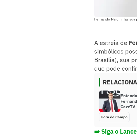
Fernando Nardini faz sua 
A estreia de
Fe
simbólicos poss
Brasília), sua 
que pode confi
RELACION
Entenda
Fernand
CazéTV
Fora de Campo
➡️ Siga o Lanc