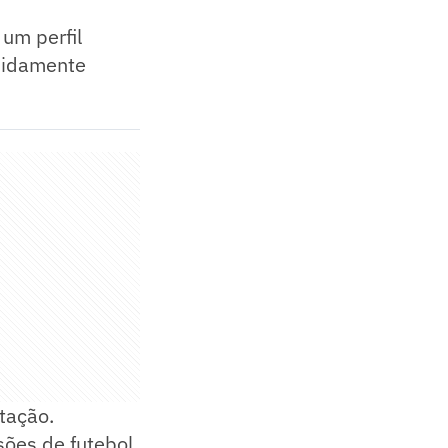
um perfil
apidamente
tação.
sões de futebol