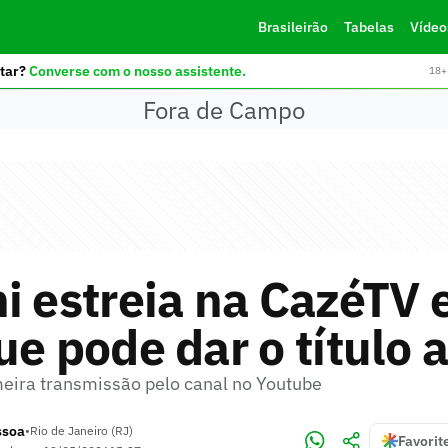
Brasileirão
Tabelas
Vídeo
tar?
Converse com o nosso assistente.
18+ 
Fora de Campo
i estreia na CazéTV
ue pode dar o título
meira transmissão pelo canal no Youtube
ssoa
•
Rio de Janeiro (RJ)
Favorit