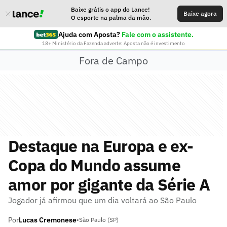
Baixe grátis o app do Lance!
Baixe agora
O esporte na palma da mão.
Ajuda com Aposta?
Fale com o assistente.
18+ Ministério da Fazenda adverte: Aposta não é investimento
Fora de Campo
Destaque na Europa e ex-
Copa do Mundo assume
amor por gigante da Série A
Jogador já afirmou que um dia voltará ao São Paulo
Por
Lucas Cremonese
•
São Paulo (SP)