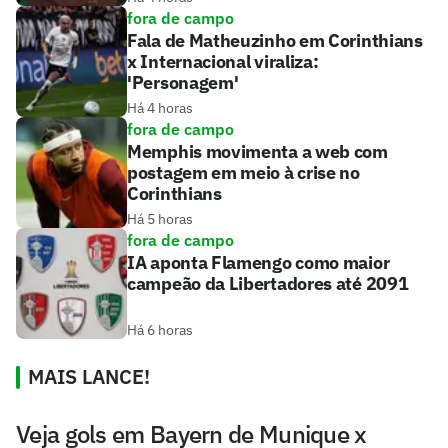
fora de campo
Fala de Matheuzinho em Corinthians
x Internacional viraliza:
'Personagem'
Há 4 horas
fora de campo
Memphis movimenta a web com
postagem em meio à crise no
Corinthians
Há 5 horas
fora de campo
IA aponta Flamengo como maior
campeão da Libertadores até 2091
Há 6 horas
MAIS LANCE!
Veja gols em Bayern de Munique x