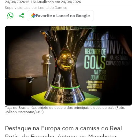
24/04/2026
15:15
•
Atualizado em
24/04/2026
Supervisionado
por
Leonardo Damico
Favorite o Lance! no Google
Taça do Brasileirão, objeto de desejo dos principais clubes do país (Foto:
Joilson Marconne/CBF)
Destaque na Europa com a camisa do Real
Betis, da Espanha, Antony, ex-Manchster