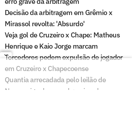
erro grave da arbitragem
Decisão da arbitragem em Grêmio x
Mirassol revolta: 'Absurdo'
Veja gol de Cruzeiro x Chape: Matheus
Henrique e Kaio Jorge marcam
Torcedores pedem expulsão de jogador
em Cruzeiro x Chapecoense
Quantia arrecadada pelo leilão de
Neymar iguala recorde; veja valor
Bia Zaneratto aparece em episódio da
nova temporada de Ted Lasso
Público decidirá qual partida do