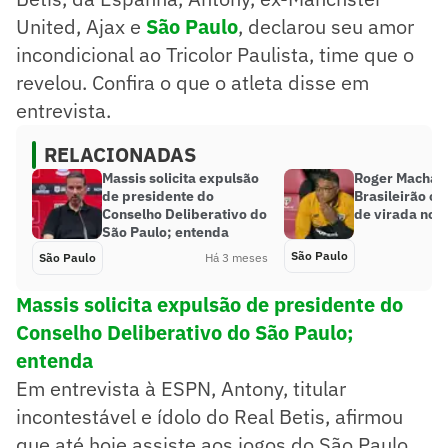
United, Ajax e
São Paulo
, declarou seu amor
incondicional ao Tricolor Paulista, time que o
revelou. Confira o que o atleta disse em
entrevista.
RELACIONADAS
Massis solicita expulsão
Roger Machad
de presidente do
Brasileirão c
Conselho Deliberativo do
de virada no 
São Paulo; entenda
São Paulo
São Paulo
Há 3 meses
Massis solicita expulsão de presidente do
Conselho Deliberativo do São Paulo;
entenda
Em entrevista à ESPN, Antony, titular
incontestável e ídolo do Real Betis, afirmou
que até hoje assiste aos jogos do São Paulo